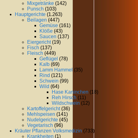
Mixgetränke
(142)
Punsch
(103)
Hauptgerichte
(1.263)
Beilagen
(447)
Gemüse
(161)
Klöße
(43)
Saucen
(137)
Eiergericht
(19)
Fisch
(137)
Fleisch
(449)
Geflügel
(78)
Kalb
(69)
Lamm Hammel
(35)
Rind
(121)
Schwein
(99)
Wild
(64)
Hase Kaninchen
(18)
Reh Hirsch
(11)
Wildschwein
(12)
Kartoffelgericht
(36)
Mehlspeisen
(141)
Nudelgerichte
(45)
Vegetarisch
(96)
Kräuter Pflanzen Volksmedizin
(733)
Krankheiten
(1)