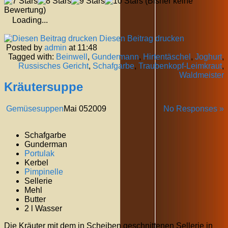
(Bisher keine
Bewertung)
Loading...
Diesen Beitrag drucken
Posted by
admin
at 11:48
Tagged with:
Beinwell
,
Gundermann
,
Hirtentäschel
,
Joghurt
,
Russisches Gericht
,
Schafgarbe
,
Traubenkopf-Leimkraut
,
Waldmeister
Kräutersuppe
Gemüsesuppen
Mai
05
2009
No Responses »
Schafgarbe
Gunderman
Portulak
Kerbel
Pimpinelle
Sellerie
Mehl
Butter
2 l Wasser
Die Kräuter mit dem in Scheiben geschnittenen Sellerie in