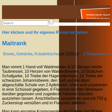
Alte Rezepte online
Hier klicken und Ihr eigenes Rezept eingeben.
Maitrank
Bowle
,
Getränke
,
Kräuterküche
Juli
22
2014
2 Responses »
Man nimmt 1 Hand voll Waldmeister, 8-10 Stengel weiße
Taubnessel, 10 Herzen von Walderdbeeren, 10 Blättchen
Schafgarbe, 10 Triebe der Hagebuttenrose, 10 Triebe der
schwarzen Johannisbeere, den Saft und die dünn
abgeschälte Schale von 2 Apfelsinen. Alles wird zusammen
in eine Schüssel gegeben, 6 Flaschen leichter Weißwein
darüber gegossen und zugedeckt mehrere Stunden
ausziehen lassen. Anschließend auspressen und mit 750 g
Zuckersirup versüßen und in Flaschen abfüllen.
Man kann einzelne Komponenten der Kräuter und Blätter