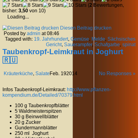
(
2
Bewertungen,
bisher:
3,50
von 10)
Loading...
Diesen Beitrag drucken
Posted by
admin
at 08:46
Tagged with:
19. Jahrhundert
,
Gemüse
,
Melde
,
Sächsisches
Gericht
,
Sauerampfer
,
Schafgarbe
,
spinat
Taubenkropf-Leimkraut in Joghurt
🇷🇺
Kräuterküche
,
Salate
Feb.
19
2014
No Responses »
Infos Taubenkropf-Leimkraut:
http://www.pflanzen-
kompendium.de/Detailed/70379.html
100 g Taubenkropfblätter
5 Waldmeisterspitzen
30 g Beinwellblätter
20 g Zucker
Gundermannblätter
250 ml Joghurt