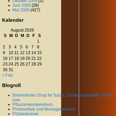
Oktober 2009
(2)
Juni 2009
(28)
Mai 2009
(427)
Kalender
August 2026
S
M
D
M
D
F
S
1
2
3
4
5
6
7
8
9
10
11
12
13
14
15
16
17
18
19
20
21
22
23
24
25
26
27
28
29
30
31
« Feb.
Blogroll
Biebelshofer Shop für Salze, Zuckerersatzstoffe, Pfeffer
usw.
Pflanzenkompendium
Photovoltaik und Montagematerial
Pilzbestimmer