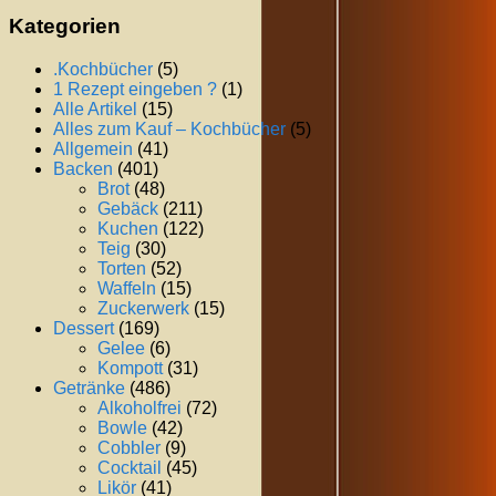
Kategorien
.Kochbücher
(5)
1 Rezept eingeben ?
(1)
Alle Artikel
(15)
Alles zum Kauf – Kochbücher
(5)
Allgemein
(41)
Backen
(401)
Brot
(48)
Gebäck
(211)
Kuchen
(122)
Teig
(30)
Torten
(52)
Waffeln
(15)
Zuckerwerk
(15)
Dessert
(169)
Gelee
(6)
Kompott
(31)
Getränke
(486)
Alkoholfrei
(72)
Bowle
(42)
Cobbler
(9)
Cocktail
(45)
Likör
(41)