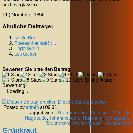
auch weglassen.
41.) Nürnberg, 1856
Ähnliche Beiträge:
Nettle Beer
Ebereschensaft 🇷🇺
Engelswein
Lebkuchen
Bewerten Sie bitte den Beitrag
(Bisher keine
Bewertung)
Loading...
Diesen Beitrag drucken
Posted by
admin
at 09:31
Tagged with:
19. Jahrhundert
,
Apfelsine
,
Getränk
,
Hagebutte
,
Johannisbeere
,
Nürnberg
,
Schafgarbe
,
Taubnessel
,
Walderdbeere
,
Waldmeister
Grünkraut