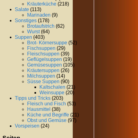
Kräuterküche
(218)
Salate
(113)
Marinaden
(9)
Sonstiges
(178)
Brotaufstrich
(62)
Wurst
(64)
Suppen
(403)
Brot- Körnersuppe
(52)
Fischsuppen
(29)
Fleischsuppen
(39)
Geflügelsuppen
(19)
Gemüsesuppen
(105)
Kräutersuppen
(26)
Milchsuppen
(14)
Süsse Suppen
(90)
Kaltschalen
(21)
Weinsuppe
(20)
Tipps und Tricks
(203)
Fleisch und Fisch
(53)
Hausmittel
(38)
Küche und Begriffe
(21)
Obst und Gemüse
(97)
Vorspeisen
(24)
Seiten