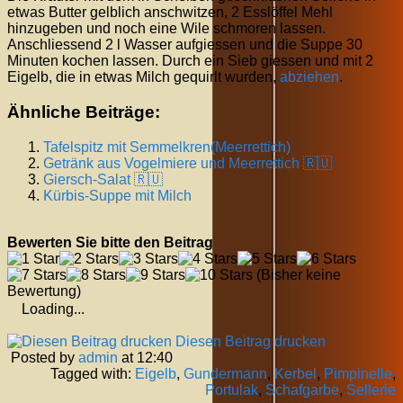
etwas Butter gelblich anschwitzen, 2 Esslöffel Mehl
hinzugeben und noch eine Wile schmoren lassen.
Anschliessend 2 l Wasser aufgiessen und die Suppe 30
Minuten kochen lassen. Durch ein Sieb giessen und mit 2
Eigelb, die in etwas Milch gequirlt wurden,
abziehen
.
Ähnliche Beiträge:
Tafelspitz mit Semmelkren(Meerrettich)
Getränk aus Vogelmiere und Meerrettich 🇷🇺
Giersch-Salat 🇷🇺
Kürbis-Suppe mit Milch
Bewerten Sie bitte den Beitrag
(Bisher keine
Bewertung)
Loading...
Diesen Beitrag drucken
Posted by
admin
at 12:40
Tagged with:
Eigelb
,
Gundermann
,
Kerbel
,
Pimpinelle
,
Portulak
,
Schafgarbe
,
Sellerie