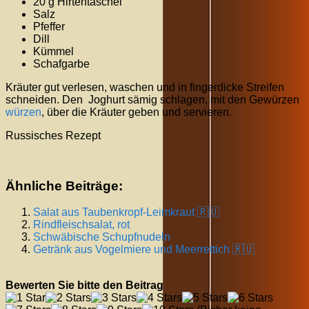
20 g Hirtentäschel
Salz
Pfeffer
Dill
Kümmel
Schafgarbe
Kräuter gut verlesen, waschen und in fingerdicke Streifen
schneiden. Den Joghurt sämig schlagen, mit den Gewürzen
würzen
, über die Kräuter geben und servieren.
Russisches Rezept
Ähnliche Beiträge:
Salat aus Taubenkropf-Leimkraut 🇷🇺
Rindfleischsalat, rot
Schwäbische Schupfnudeln
Getränk aus Vogelmiere und Meerrettich 🇷🇺
Bewerten Sie bitte den Beitrag