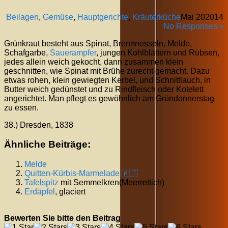
Beilagen
,
Gemüse
,
Hauptgerichte
,
Kräuterküche
Mai
20
2014
No Responses »
Grünkraut besteht aus Spinat, Brennnesseln, Melde,
Schafgarbe,
Sauerampfer
, jungen Kohlblättern und Rübsen,
jedes allein weich gekocht, dann zusammen klein
geschnitten, wie Spinat mit Brühe zurecht gemacht. Dazu
etwas rohen, klein gewiegten Kerbel, und Schnittlauch, in
Butter weich gedünstet und zu Rindfleisch oder Kotelett
angerichtet. Man pflegt es gewöhnlich am Gründonnerstag
zu essen.
38.) Dresden, 1838
Ähnliche Beiträge:
Melde
Quitten-Kürbis-Marmelade 🇦🇹
Tafelspitz
mit Semmelkren(Meerrettich)
Erdäpfel
, glaciert
Bewerten Sie bitte den Beitrag