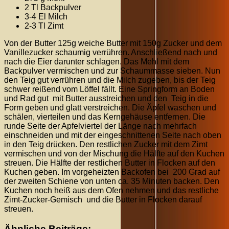
2 Tl Backpulver
3-4 El Milch
2-3 Tl Zimt
Von der Butter 125g weiche Butter mit 150g Zucker und dem
Vanillezucker schaumig verrühren. Anschließend nach und
nach die Eier darunter schlagen. Das Mehl mit dem
Backpulver vermischen und zur Schaummasse sieben. Nun
den Teig gut verrühren und die Milch zugeben, bis der Teig
schwer reißend vom Löffel fällt. Eine Springform an Boden
und Rad gut mit Butter ausstreichen und den Teig in die
Form geben und glatt verstreichen. Die Äpfel waschen und
schälen, vierteilen und das Kerngehäuse entfernen. Die
runde Seite der Apfelviertel der Länge nach mehrfach
einschneiden und mit der eingeschnittenen Seite nach oben
in den Teig drücken. Den restlichen Zucker mit dem Zimt
vermischen und von der Mischung die Hälfte auf den Kuchen
streuen. Die Hälfte der restlichen Butter in Flocken auf den
Kuchen geben. Im vorgeheizten Backofen bei 200 Grad auf
der zweiten Schiene von unten ca. 35 Minuten backen. Den
Kuchen noch heiß aus dem Ofen nehmen und das restliche
Zimt-Zucker-Gemisch und die Butter in Flocken darauf
streuen.
Ähnliche Beiträge: