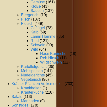
Gemüse
(161)
Klöße
(43)
Saucen
(137)
Eiergericht
(19)
Fisch
(137)
Fleisch
(449)
Geflügel
(78)
Kalb
(69)
Lamm Hammel
(35)
Rind
(121)
Schwein
(99)
Wild
(64)
Hase Kaninchen
(18)
Reh Hirsch
(11)
Wildschwein
(12)
Kartoffelgericht
(36)
Mehlspeisen
(141)
Nudelgerichte
(45)
Vegetarisch
(96)
Kräuter Pflanzen Volksmedizin
(733)
Krankheiten
(1)
Kräuterküche
(218)
Salate
(113)
Marinaden
(9)
Sonstiges
(178)