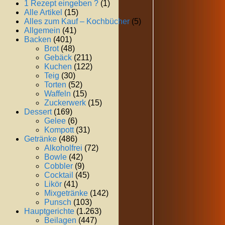
1 Rezept eingeben ?
(1)
Alle Artikel
(15)
Alles zum Kauf – Kochbücher
(5)
Allgemein
(41)
Backen
(401)
Brot
(48)
Gebäck
(211)
Kuchen
(122)
Teig
(30)
Torten
(52)
Waffeln
(15)
Zuckerwerk
(15)
Dessert
(169)
Gelee
(6)
Kompott
(31)
Getränke
(486)
Alkoholfrei
(72)
Bowle
(42)
Cobbler
(9)
Cocktail
(45)
Likör
(41)
Mixgetränke
(142)
Punsch
(103)
Hauptgerichte
(1.263)
Beilagen
(447)