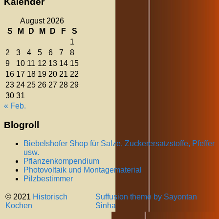
Kalender
August 2026
S
M
D
M
D
F
S
1
2
3
4
5
6
7
8
9
10
11
12
13
14
15
16
17
18
19
20
21
22
23
24
25
26
27
28
29
30
31
« Feb.
Blogroll
Biebelshofer Shop für Salze, Zuckerersatzstoffe, Pfeffer
usw.
Pflanzenkompendium
Photovoltaik und Montagematerial
Pilzbestimmer
© 2021
Historisch
Suffusion theme by Sayontan
Kochen
Sinha