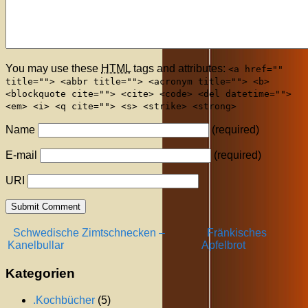
You may use these
HTML
tags and attributes:
<a href=""
title=""> <abbr title=""> <acronym title=""> <b>
<blockquote cite=""> <cite> <code> <del datetime="">
<em> <i> <q cite=""> <s> <strike> <strong>
Name
(required)
E-mail
(required)
URI
Schwedische Zimtschnecken –
Fränkisches
Kanelbullar
Apfelbrot
Kategorien
.Kochbücher
(5)