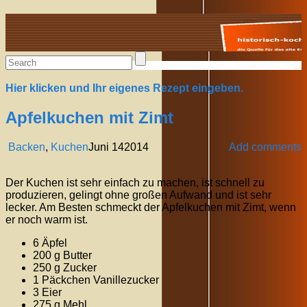
Alte Rezepte online
Hier klicken und Ihr eigenes Rezept eingeben.
Apfelkuchen mit Zimt
Backen
,
Kuchen
Juni
14
2014
Add comments
Der Kuchen ist sehr einfach zu machen, ist schnell zu
produzieren, gelingt ohne großen Aufwand und ist sehr
lecker. Am Besten schmeckt der Apfelkuchen mit Zimt, wenn
er noch warm ist.
6 Äpfel
200 g Butter
250 g Zucker
1 Päckchen Vanillezucker
3 Eier
275 g Mehl