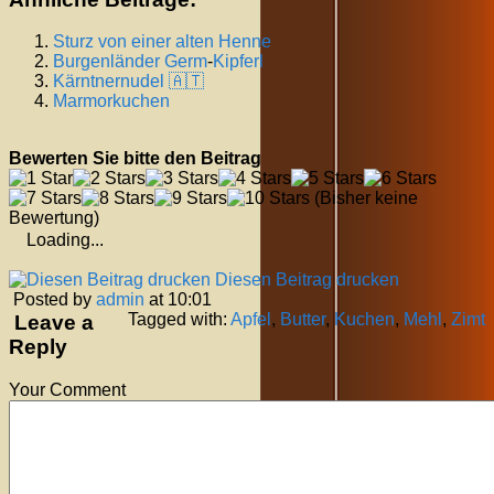
Sturz von einer alten Henne
Burgenländer
Germ
-
Kipferl
Kärntnernudel 🇦🇹
Marmorkuchen
Bewerten Sie bitte den Beitrag
(Bisher keine
Bewertung)
Loading...
Diesen Beitrag drucken
Posted by
admin
at 10:01
Tagged with:
Apfel
,
Butter
,
Kuchen
,
Mehl
,
Zimt
Leave a
Reply
Your Comment