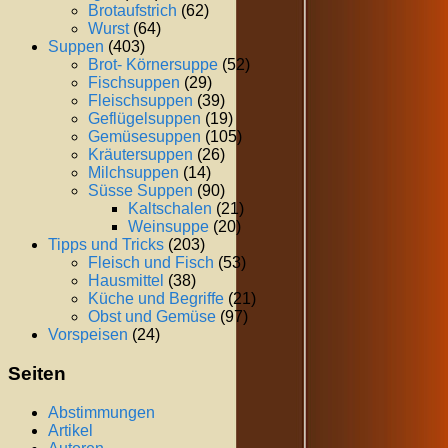
Brotaufstrich
(62)
Wurst
(64)
Suppen
(403)
Brot- Körnersuppe
(52)
Fischsuppen
(29)
Fleischsuppen
(39)
Geflügelsuppen
(19)
Gemüsesuppen
(105)
Kräutersuppen
(26)
Milchsuppen
(14)
Süsse Suppen
(90)
Kaltschalen
(21)
Weinsuppe
(20)
Tipps und Tricks
(203)
Fleisch und Fisch
(53)
Hausmittel
(38)
Küche und Begriffe
(21)
Obst und Gemüse
(97)
Vorspeisen
(24)
Seiten
Abstimmungen
Artikel