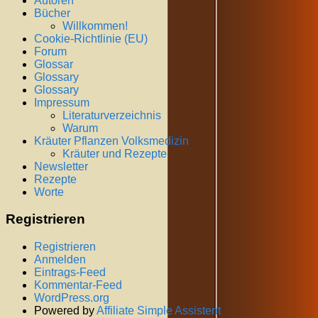
Autoren
Bücher
Willkommen!
Cookie-Richtlinie (EU)
Forum
Glossar
Glossary
Glossary
Impressum
Literaturverzeichnis
Warum
Kräuter Pflanzen Volksmedizin
Kräuter und Rezepte
Newsletter
Rezepte
Worte
Registrieren
Registrieren
Anmelden
Eintrags-Feed
Kommentar-Feed
WordPress.org
Powered by
Affiliate Simple Assistent