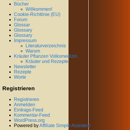
Bücher
Willkommen!
Cookie-Richtlinie (EU)
Forum
Glossar
Glossary
Glossary
Impressum
Literaturverzeichnis
Warum
Kräuter Pflanzen Volksmedizin
Kräuter und Rezepte
Newsletter
Rezepte
Worte
Registrieren
Registrieren
Anmelden
Eintrags-Feed
Kommentar-Feed
WordPress.org
Powered by
Affiliate Simple Assistent