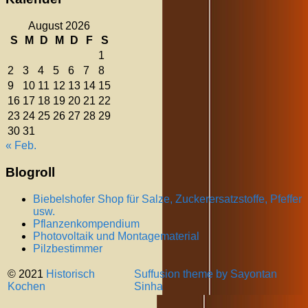
August 2026
S
M
D
M
D
F
S
1
2
3
4
5
6
7
8
9
10
11
12
13
14
15
16
17
18
19
20
21
22
23
24
25
26
27
28
29
30
31
« Feb.
Blogroll
Biebelshofer Shop für Salze, Zuckerersatzstoffe, Pfeffer
usw.
Pflanzenkompendium
Photovoltaik und Montagematerial
Pilzbestimmer
© 2021
Historisch
Suffusion theme by Sayontan
Kochen
Sinha