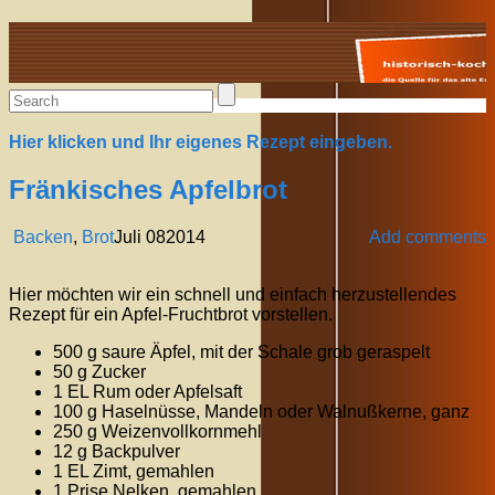
Alte Rezepte online
Hier klicken und Ihr eigenes Rezept eingeben.
Fränkisches Apfelbrot
Backen
,
Brot
Juli
08
2014
Add comments
Hier möchten wir ein schnell und einfach herzustellendes
Rezept für ein Apfel-Fruchtbrot vorstellen.
500 g saure Äpfel, mit der Schale grob geraspelt
50 g Zucker
1 EL Rum oder Apfelsaft
100 g Haselnüsse, Mandeln oder Walnußkerne, ganz
250 g Weizenvollkornmehl
12 g Backpulver
1 EL Zimt, gemahlen
1 Prise Nelken, gemahlen