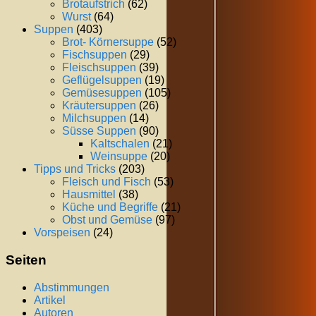
Brotaufstrich
(62)
Wurst
(64)
Suppen
(403)
Brot- Körnersuppe
(52)
Fischsuppen
(29)
Fleischsuppen
(39)
Geflügelsuppen
(19)
Gemüsesuppen
(105)
Kräutersuppen
(26)
Milchsuppen
(14)
Süsse Suppen
(90)
Kaltschalen
(21)
Weinsuppe
(20)
Tipps und Tricks
(203)
Fleisch und Fisch
(53)
Hausmittel
(38)
Küche und Begriffe
(21)
Obst und Gemüse
(97)
Vorspeisen
(24)
Seiten
Abstimmungen
Artikel
Autoren