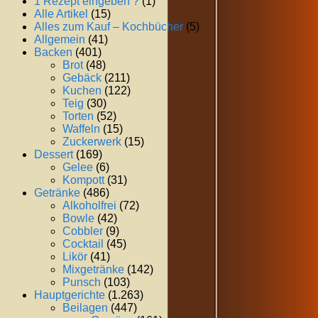
1 Rezept eingeben ?
(1)
Alle Artikel
(15)
Alles zum Kauf – Kochbücher
(5)
Allgemein
(41)
Backen
(401)
Brot
(48)
Gebäck
(211)
Kuchen
(122)
Teig
(30)
Torten
(52)
Waffeln
(15)
Zuckerwerk
(15)
Dessert
(169)
Gelee
(6)
Kompott
(31)
Getränke
(486)
Alkoholfrei
(72)
Bowle
(42)
Cobbler
(9)
Cocktail
(45)
Likör
(41)
Mixgetränke
(142)
Punsch
(103)
Hauptgerichte
(1.263)
Beilagen
(447)