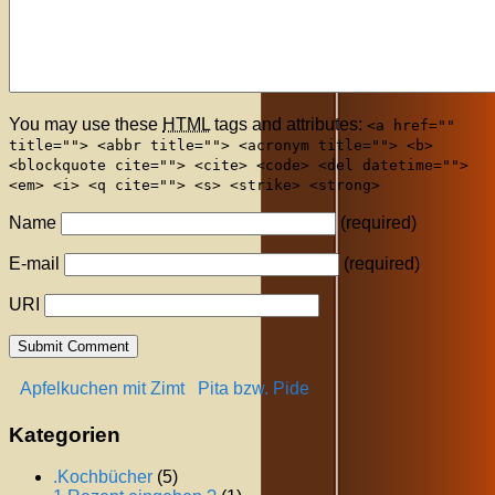
You may use these
HTML
tags and attributes:
<a href=""
title=""> <abbr title=""> <acronym title=""> <b>
<blockquote cite=""> <cite> <code> <del datetime="">
<em> <i> <q cite=""> <s> <strike> <strong>
Name
(required)
E-mail
(required)
URI
Apfelkuchen mit Zimt
Pita bzw. Pide
Kategorien
.Kochbücher
(5)