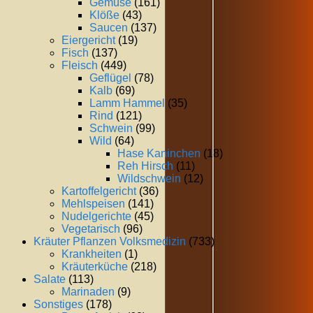
Gemüse
(161)
Klöße
(43)
Saucen
(137)
Eiergericht
(19)
Fisch
(137)
Fleisch
(449)
Geflügel
(78)
Kalb
(69)
Lamm Hammel
(35)
Rind
(121)
Schwein
(99)
Wild
(64)
Hase Kaninchen
(18)
Reh Hirsch
(11)
Wildschwein
(12)
Kartoffelgericht
(36)
Mehlspeisen
(141)
Nudelgerichte
(45)
Vegetarisch
(96)
Kräuter Pflanzen Volksmedizin
(733)
Krankheiten
(1)
Kräuterküche
(218)
Salate
(113)
Marinaden
(9)
Sonstiges
(178)