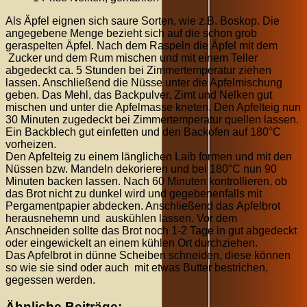
Als Äpfel eignen sich saure Sorten, wie z.B. Boskop. Die
angegebene Menge bezieht sich auf die schon grob
geraspelten Äpfel. Nach dem Raspeln die Äpfel mit dem
Zucker und dem Rum mischen und mit einem Teller
abgedeckt ca. 5 Stunden bei Zimmertemperatur ziehen
lassen. Anschließend die Nüsse unter die Apfelmischung
geben. Das Mehl, das Backpulver, Zimt und Nelken gut
mischen und unter die Apfelmasse kneten. Den Apfelteig nun
30 Minuten zugedeckt bei Zimmertemperatur quellen lassen.
Ein Backblech gut einfetten und den Backofen auf 180°C
vorheizen.
Den Apfelteig zu einem länglichen Laib formen und mit den
Nüssen bzw. Mandeln dekorieren und bei 180°C nun 90
Minuten backen lassen. Nach 60 Minuten kontrollieren, ob
das Brot nicht zu dunkel wird und gegebenenfalls mit
Pergamentpapier abdecken. Anschließend das Apfelbrot
herausnehemn und auskühlen lassen. Vor dem
Anschneiden sollte das Brot noch 1-2 Tage in gut abgedeckt
oder eingewickelt an einem kühlen Ort durchziehen.
Das Apfelbrot in dünne Scheiben schneiden, diese können
so wie sie sind oder auch mit etwas Butter bestrichen,
gegessen werden.
Ähnliche Beiträge: