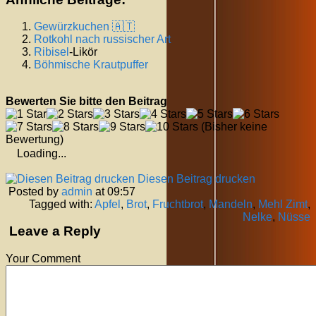
Gewürzkuchen 🇦🇹
Rotkohl nach russischer Art
Ribisel
-Likör
Böhmische Krautpuffer
Bewerten Sie bitte den Beitrag
(Bisher keine
Bewertung)
Loading...
Diesen Beitrag drucken
Posted by
admin
at 09:57
Tagged with:
Apfel
,
Brot
,
Fruchtbrot
,
Mandeln
,
Mehl Zimt
,
Nelke
,
Nüsse
Leave a Reply
Your Comment