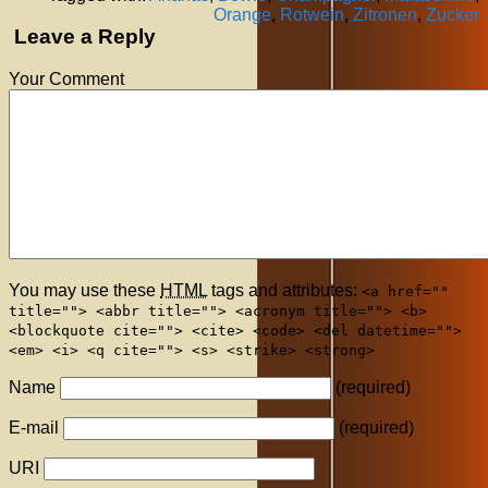
Orange
,
Rotwein
,
Zitronen
,
Zucker
Leave a Reply
Your Comment
You may use these
HTML
tags and attributes:
<a href=""
title=""> <abbr title=""> <acronym title=""> <b>
<blockquote cite=""> <cite> <code> <del datetime="">
<em> <i> <q cite=""> <s> <strike> <strong>
Name
(required)
E-mail
(required)
URI