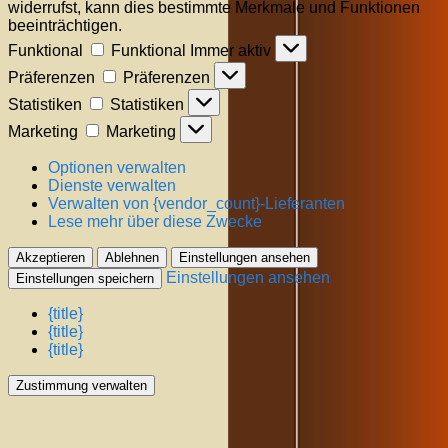
widerrufst, kann dies bestimmte Merkmale und Funktionen
beeinträchtigen.
Funktional
Funktional
Immer aktiv
Präferenzen
Präferenzen
Statistiken
Statistiken
Marketing
Marketing
Optionen verwalten
Dienste verwalten
Verwalten von {vendor_count}-Lieferanten
Lese mehr über diese Zwecke
Akzeptieren
Ablehnen
Einstellungen ansehen
Einstellungen ansehen
Einstellungen speichern
{title}
{title}
{title}
Zustimmung verwalten