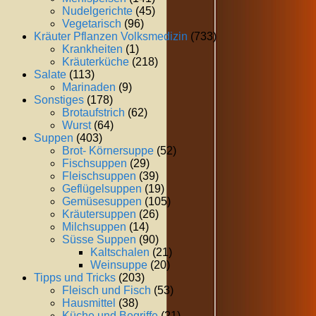
Nudelgerichte
(45)
Vegetarisch
(96)
Kräuter Pflanzen Volksmedizin
(733)
Krankheiten
(1)
Kräuterküche
(218)
Salate
(113)
Marinaden
(9)
Sonstiges
(178)
Brotaufstrich
(62)
Wurst
(64)
Suppen
(403)
Brot- Körnersuppe
(52)
Fischsuppen
(29)
Fleischsuppen
(39)
Geflügelsuppen
(19)
Gemüsesuppen
(105)
Kräutersuppen
(26)
Milchsuppen
(14)
Süsse Suppen
(90)
Kaltschalen
(21)
Weinsuppe
(20)
Tipps und Tricks
(203)
Fleisch und Fisch
(53)
Hausmittel
(38)
Küche und Begriffe
(21)