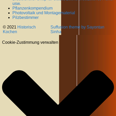
usw.
Pflanzenkompendium
Photovoltaik und Montagematerial
Pilzbestimmer
© 2021
Historisch
Suffusion theme by Sayontan
Kochen
Sinha
Cookie-Zustimmung verwalten