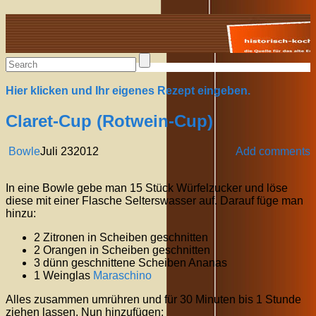
Alte Rezepte online
Hier klicken und Ihr eigenes Rezept eingeben.
Claret-Cup (Rotwein-Cup)
Bowle
Juli
23
2012
Add comments
In eine Bowle gebe man 15 Stück Würfelzucker und löse
diese mit einer Flasche Selterswasser auf. Darauf füge man
hinzu:
2 Zitronen in Scheiben geschnitten
2 Orangen in Scheiben geschnitten
3 dünn geschnittene Scheiben Ananas
1 Weinglas
Maraschino
Alles zusammen umrühren und für 30 Minuten bis 1 Stunde
ziehen lassen. Nun hinzufügen: