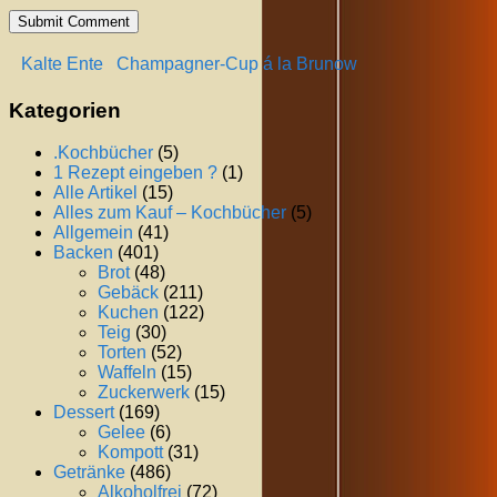
Kalte Ente
Champagner-Cup á la Brunow
Kategorien
.Kochbücher
(5)
1 Rezept eingeben ?
(1)
Alle Artikel
(15)
Alles zum Kauf – Kochbücher
(5)
Allgemein
(41)
Backen
(401)
Brot
(48)
Gebäck
(211)
Kuchen
(122)
Teig
(30)
Torten
(52)
Waffeln
(15)
Zuckerwerk
(15)
Dessert
(169)
Gelee
(6)
Kompott
(31)
Getränke
(486)
Alkoholfrei
(72)