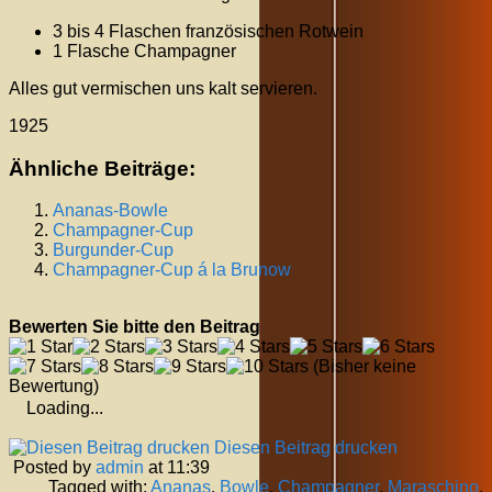
3 bis 4 Flaschen französischen Rotwein
1 Flasche Champagner
Alles gut vermischen uns kalt servieren.
1925
Ähnliche Beiträge:
Ananas-Bowle
Champagner-Cup
Burgunder-Cup
Champagner-Cup á la Brunow
Bewerten Sie bitte den Beitrag
(Bisher keine
Bewertung)
Loading...
Diesen Beitrag drucken
Posted by
admin
at 11:39
Tagged with:
Ananas
,
Bowle
,
Champagner
,
Maraschino
,