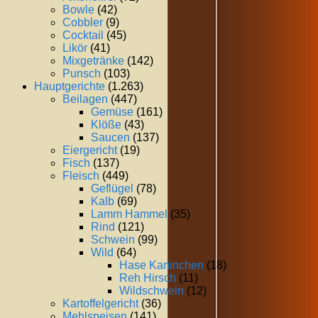
Bowle
(42)
Cobbler
(9)
Cocktail
(45)
Likör
(41)
Mixgetränke
(142)
Punsch
(103)
Hauptgerichte
(1.263)
Beilagen
(447)
Gemüse
(161)
Klöße
(43)
Saucen
(137)
Eiergericht
(19)
Fisch
(137)
Fleisch
(449)
Geflügel
(78)
Kalb
(69)
Lamm Hammel
(35)
Rind
(121)
Schwein
(99)
Wild
(64)
Hase Kaninchen
(18)
Reh Hirsch
(11)
Wildschwein
(12)
Kartoffelgericht
(36)
Mehlspeisen
(141)