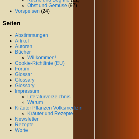
Obst und Gemüse
(97)
Vorspeisen
(24)
Seiten
Abstimmungen
Artikel
Autoren
Bücher
Willkommen!
Cookie-Richtlinie (EU)
Forum
Glossar
Glossary
Glossary
Impressum
Literaturverzeichnis
Warum
Kräuter Pflanzen Volksmedizin
Kräuter und Rezepte
Newsletter
Rezepte
Worte