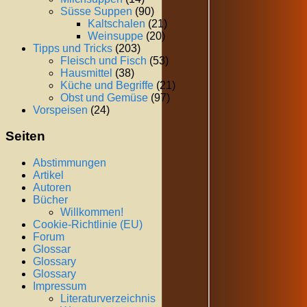
Süsse Suppen
(90)
Kaltschalen
(21)
Weinsuppe
(20)
Tipps und Tricks
(203)
Fleisch und Fisch
(53)
Hausmittel
(38)
Küche und Begriffe
(21)
Obst und Gemüse
(97)
Vorspeisen
(24)
Seiten
Abstimmungen
Artikel
Autoren
Bücher
Willkommen!
Cookie-Richtlinie (EU)
Forum
Glossar
Glossary
Glossary
Impressum
Literaturverzeichnis