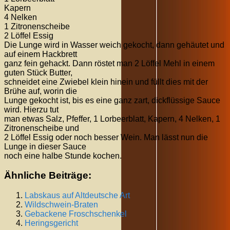
Kapern
4 Nelken
1 Zitronenscheibe
2 Löffel Essig
Die Lunge wird in Wasser weich gekocht, dann gehäutet und
auf einem Hackbrett
ganz fein gehackt. Dann röstet man 2 Löffel Mehl in einem
guten Stück Butter,
schneidet eine Zwiebel klein hinein und füllt dies mit der
Brühe auf, worin die
Lunge gekocht ist, bis es eine ganz zart, dickflüssige Sauce
wird. Hierzu tut
man etwas Salz, Pfeffer, 1 Lorbeerblatt, Kapern, 4 Nelken, 1
Zitronenscheibe und
2 Löffel Essig oder noch besser Wein. Man lässt nun die
Lunge in dieser Sauce
noch eine halbe Stunde kochen.
Ähnliche Beiträge:
Labskaus auf Altdeutsche Art
Wildschwein-Braten
Gebackene Froschschenkel
Heringsgericht