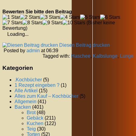
Bewerten Sie bitte den Beitrag
(Bisher keine
Bewertung)
Loading...
Diesen Beitrag drucken
Posted by
admin
at 06:39
Tagged with:
Haschee
,
Kalbslunge
,
Lunge
Kategorien
.Kochbücher
(5)
1 Rezept eingeben ?
(1)
Alle Artikel
(15)
Alles zum Kauf – Kochbücher
(5)
Allgemein
(41)
Backen
(401)
Brot
(48)
Gebäck
(211)
Kuchen
(122)
Teig
(30)
Torten
(52)