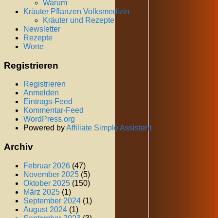
Warum
Kräuter Pflanzen Volksmedizin
Kräuter und Rezepte
Newsletter
Rezepte
Worte
Registrieren
Registrieren
Anmelden
Eintrags-Feed
Kommentar-Feed
WordPress.org
Powered by
Affiliate Simple Assistent
Archiv
Februar 2026
(47)
November 2025
(5)
Oktober 2025
(150)
März 2025
(1)
September 2024
(1)
August 2024
(1)