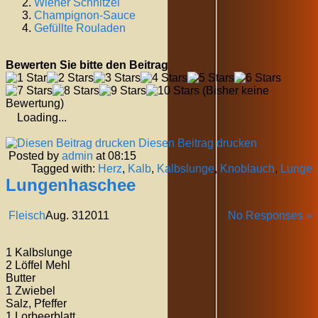
Wiener Schnitzel
Champignon-Sauce
Gefüllte Rouladen
Bewerten Sie bitte den Beitrag
(Bisher keine
Bewertung)
Loading...
Diesen Beitrag drucken
Posted by
admin
at 08:15
Tagged with:
Herz
,
Kalb
,
Kalbslunge
,
Knoblauch
,
Lunge
Lungenhaschee
Fleisch
Aug.
31
2011
No Responses »
1 Kalbslunge
2 Löffel Mehl
Butter
1 Zwiebel
Salz, Pfeffer
1 Lorbeerblatt