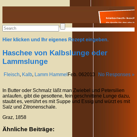
Alte Rezepte online
Hier klicken und Ihr eigenes Rezept eingeben.
Haschee von Kalbslunge oder
Lammslunge
Fleisch
,
Kalb
,
Lamm Hammel
Feb.
06
2013
No Responses »
In Butter oder Schmalz läßt man Zwiebel und Petersilien
anlaufen, gibt die gesottene, fein geschnittene Lunge dazu,
staubt es, verrührt es mit Suppe und Essig und würzt es mit
Salz und Zitronenschale.
Graz, 1858
Ähnliche Beiträge: