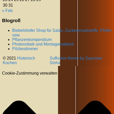
30
31
« Feb.
Blogroll
Biebelshofer Shop für Salze, Zuckerersatzstoffe, Pfeffer
usw.
Pflanzenkompendium
Photovoltaik und Montagematerial
Pilzbestimmer
© 2021
Historisch
Suffusion theme by Sayontan
Kochen
Sinha
Cookie-Zustimmung verwalten