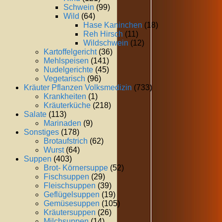
Schwein
(99)
Wild
(64)
Hase Kaninchen
(18)
Reh Hirsch
(11)
Wildschwein
(12)
Kartoffelgericht
(36)
Mehlspeisen
(141)
Nudelgerichte
(45)
Vegetarisch
(96)
Kräuter Pflanzen Volksmedizin
(733)
Krankheiten
(1)
Kräuterküche
(218)
Salate
(113)
Marinaden
(9)
Sonstiges
(178)
Brotaufstrich
(62)
Wurst
(64)
Suppen
(403)
Brot- Körnersuppe
(52)
Fischsuppen
(29)
Fleischsuppen
(39)
Geflügelsuppen
(19)
Gemüsesuppen
(105)
Kräutersuppen
(26)
Milchsuppen
(14)