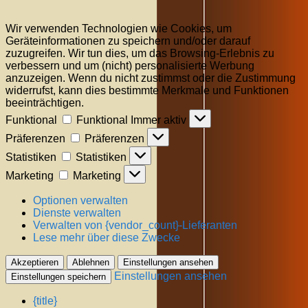
Wir verwenden Technologien wie Cookies, um
Geräteinformationen zu speichern und/oder darauf
zuzugreifen. Wir tun dies, um das Browsing-Erlebnis zu
verbessern und um (nicht) personalisierte Werbung
anzuzeigen. Wenn du nicht zustimmst oder die Zustimmung
widerrufst, kann dies bestimmte Merkmale und Funktionen
beeinträchtigen.
Funktional
Funktional
Immer aktiv
Präferenzen
Präferenzen
Statistiken
Statistiken
Marketing
Marketing
Optionen verwalten
Dienste verwalten
Verwalten von {vendor_count}-Lieferanten
Lese mehr über diese Zwecke
Akzeptieren
Ablehnen
Einstellungen ansehen
Einstellungen ansehen
Einstellungen speichern
{title}