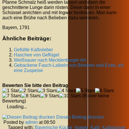
Pfanne Schmalz heiß werden lassen und dann die
geschnittene Lunge darin rösten. Diese dann in einer
Schüssel anrichten und mit Ingwer bestreuen. Man kann
auch eine Brühe nach Belieben dazu servieren.
Bayern, 1791
Ähnliche Beiträge:
Gefüllte Kalbsleber
Haschee von Geflügel
Weißsauer nach Mecklenburger Art
Gebackene Fasch-Laibeln von Brieseln und Euter, als
eine Zuspeise
Bewerten Sie bitte den Beitrag
(Bisher keine
Bewertung)
Loading...
Diesen Beitrag drucken
Posted by
admin
at 08:50
Tagged with:
Bayerische Küche
,
Ingwer
,
Kalb
,
Kalbslunge
,