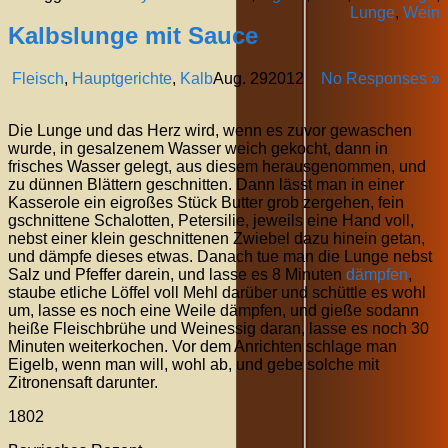
Lunge
,
Wein
Kalbslunge mit Sauce
Fleisch
,
Hauptgerichte
,
Kalb
Aug.
29
2012
No Responses »
Die Lunge und das Herz wird, wenn es zuvor gewaschen
wurde, in gesalzenem Wasser weich gekocht, dann in
frisches Wasser gelegt, aus diesem herausgenommen, und
zu dünnen Blättern geschnitten. Dann lässt man in einer
Kasserole ein eigroßes Stück Butter grob zergehen, fein
gschnittene Schalotten, Petersilie, jeweils eine Hand voll,
nebst einer klein geschnittenen Zwiebel dazu hinein getan,
und dämpfe dieses etwas. Danach tue man die Lunge nebst
Salz und Pfeffer darein, und lasse es 8 Minuten
dämpfen
,
staube etliche Löffel voll Mehl darüber und schüttle es wohl
um, lasse es noch eine Weile dämpfen, und gieße sodann
heiße Fleischbrühe und Weinessig daran, lasse es noch 30
Minuten weiterkochen. Vor dem Anrichten schlage man
Eigelb, wenn man will, wohl ab, und gebe solche mit
Zitronensaft darunter.
1802