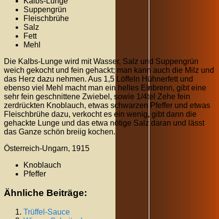
Kalbs-Lunge
Suppengrün
Fleischbrühe
Salz
Fett
Mehl
Die Kalbs-Lunge wird mit Wasser, Salz und Suppengrün
weich gekocht und fein gehackt; man kann auch die Milz und
das Herz dazu nehmen. Aus 1,5 Löffeln Hühnerfett und
ebenso viel Mehl macht man ein helles Einbrenn, gibt eine
sehr fein geschnittene Zwiebel, sowie 1/4tel Zehe fein
zerdrückten Knoblauch, etwas schwarzen Pfeffer und etwas
Fleischbrühe dazu, verkocht es ein wenig, gibt dann die
gehackte Lunge und das etwa nötige Salz daran und lässt
das Ganze schön breiig kochen.
Österreich-Ungarn, 1915
Knoblauch
Pfeffer
Ähnliche Beiträge:
Trüffel-Sauce