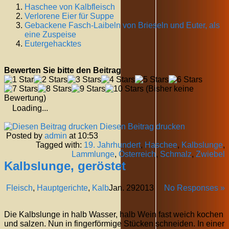
Haschee von Kalbfleisch
Verlorene Eier für Suppe
Gebackene Fasch-Laibeln von Brieseln und Euter, als
eine Zuspeise
Eutergehacktes
Bewerten Sie bitte den Beitrag
(Bisher keine
Bewertung)
Loading...
Diesen Beitrag drucken
Posted by
admin
at 10:53
Tagged with:
19. Jahrhundert
,
Haschee
,
Kalbslunge
,
Lammlunge
,
Österreich
,
Schmalz
,
Zwiebel
Kalbslunge, geröstet
Fleisch
,
Hauptgerichte
,
Kalb
Jan.
29
2013
No Responses »
Die Kalbslunge in halb Wasser, halb Wein fast weich kochen
und salzen. Nun in fingerförmige Stücken schneiden. In einer