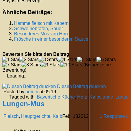
Bayrisches Rezept
Ähnliche Beiträge:
Hammelfleisch mit Kapern
Schweinebraten, Sauer
Besonderes Mus von Hirn
Frösche in einer besonderen Sauce
Bewerten Sie bitte den Beitrag
(Bisher keine
Bewertung)
Loading...
Diesen Beitrag drucken
Posted by
admin
at 05:19
Tagged with:
Bayerische Küche
,
Herz
,
Kalbslunge
,
Lunge
Lungen-Mus
Fleisch
,
Hauptgerichte
,
Kalb
Feb.
18
2012
1 Response »