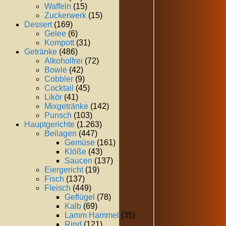
Waffeln
(15)
Zuckerwerk
(15)
Dessert
(169)
Gelee
(6)
Kompott
(31)
Getränke
(486)
Alkoholfrei
(72)
Bowle
(42)
Cobbler
(9)
Cocktail
(45)
Likör
(41)
Mixgetränke
(142)
Punsch
(103)
Hauptgerichte
(1.263)
Beilagen
(447)
Gemüse
(161)
Klöße
(43)
Saucen
(137)
Eiergericht
(19)
Fisch
(137)
Fleisch
(449)
Geflügel
(78)
Kalb
(69)
Lamm Hammel
(35)
Rind
(121)