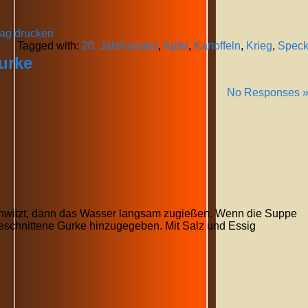
rag drucken
Tagged with:
20. Jahrhundert
,
Apfel
,
Kartoffeln
,
Krieg
,
Spec
urke
No Responses 
hwitzt, dann das Wasser langsam zugießen. Wenn die Suppe
 geschnittene Gurke hinzugegeben. Mit Salz und Essig