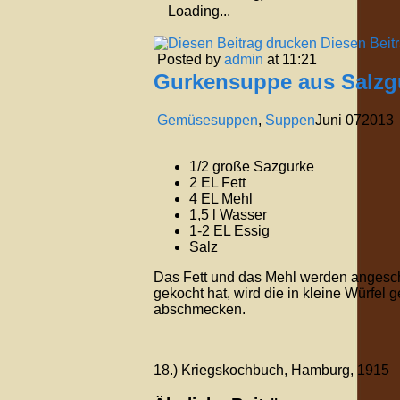
Loading...
Diesen Beit
Posted by
admin
at 11:21
Gurkensuppe aus Salzg
Gemüsesuppen
,
Suppen
Juni
07
2013
1/2 große Sazgurke
2 EL Fett
4 EL Mehl
1,5 l Wasser
1-2 EL Essig
Salz
Das Fett und das Mehl werden angesc
gekocht hat, wird die in kleine Würfel
abschmecken.
18.) Kriegskochbuch, Hamburg, 1915