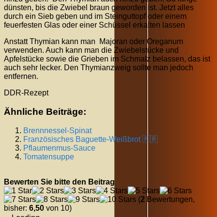
dünsten, bis die Zwiebel braun geworden ist. Jetzt alles
durch ein Sieb geben und im Steinguttopf oder einem
feuerfesten Glas oder einer Schüssel erkalten lassen
Anstatt Thymian kann man Majoran oder Oreganum
verwenden. Auch kann man die Zwiebelstücke und
Apfelstücke sowie die Grieben im Schmalz belassen, das ist
auch sehr lecker. Den Thymianzweig sollte man jedoch
entfernen.
DDR-Rezept
Ähnliche Beiträge:
Brennnessel-Spinat
Französisches Baguette-Weißbrot 🇫🇷
Pflaumenmus-Sauce
Tomatensuppe
Bewerten Sie bitte den Beitrag
(
2
Bewertungen,
bisher:
6,50
von 10)