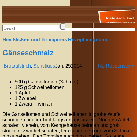
Alte Rezepte online
Hier klicken und Ihr eigenes Rezept eingeben.
Gänseschmalz
Brotaufstrich
,
Sonstiges
Jan.
25
2014
No Responses »
500 g Gänseflomen (Schmer)
125 g Schweineflomen
1 Apfel
1 Zwiebel
1 Zweig Thymian
Die Gänseflomen und Schweineflomen in grobe Würfel
schneiden und im Topf langsam auslassen. Nun den Apfel
schälen, vierteln, vom Kerngehäuse befreien und grob
stückeln. Zwiebel schälen, fein schneiden und zum Schmalz
hinzu geben. Den Thymian auch hinzu geben. So lange