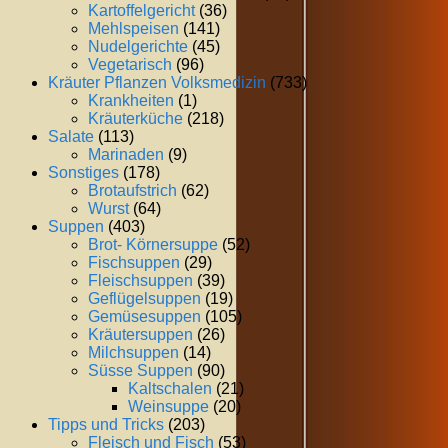
Kartoffelgericht
(36)
Mehlspeisen
(141)
Nudelgerichte
(45)
Vegetarisch
(96)
Kräuter Pflanzen Volksmedizin
(733)
Krankheiten
(1)
Kräuterküche
(218)
Salate
(113)
Marinaden
(9)
Sonstiges
(178)
Brotaufstrich
(62)
Wurst
(64)
Suppen
(403)
Brot- Körnersuppe
(52)
Fischsuppen
(29)
Fleischsuppen
(39)
Geflügelsuppen
(19)
Gemüsesuppen
(105)
Kräutersuppen
(26)
Milchsuppen
(14)
Süsse Suppen
(90)
Kaltschalen
(21)
Weinsuppe
(20)
Tipps und Tricks
(203)
Fleisch und Fisch
(53)