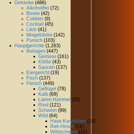
Getränke
(486)
Alkoholfrei
(72)
Bowle
(42)
Cobbler
(9)
Cocktail
(45)
Likör
(41)
Mixgetränke
(142)
Punsch
(103)
Hauptgerichte
(1.263)
Beilagen
(447)
Gemüse
(161)
Klöße
(43)
Saucen
(137)
Eiergericht
(19)
Fisch
(137)
Fleisch
(449)
Geflügel
(78)
Kalb
(69)
Lamm Hammel
(35)
Rind
(121)
Schwein
(99)
Wild
(64)
Hase Kaninchen
(18)
Reh Hirsch
(11)
Wildschwein
(12)