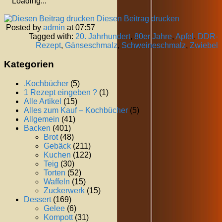
Loading...
Diesen Beitrag drucken
Posted by
admin
at 07:57
Tagged with:
20. Jahrhundert
,
80er Jahre
,
Apfel
,
DDR-
Rezept
,
Gänseschmalz
,
Schweineschmalz
,
Zwiebel
Kategorien
.Kochbücher
(5)
1 Rezept eingeben ?
(1)
Alle Artikel
(15)
Alles zum Kauf – Kochbücher
(5)
Allgemein
(41)
Backen
(401)
Brot
(48)
Gebäck
(211)
Kuchen
(122)
Teig
(30)
Torten
(52)
Waffeln
(15)
Zuckerwerk
(15)
Dessert
(169)
Gelee
(6)
Kompott
(31)