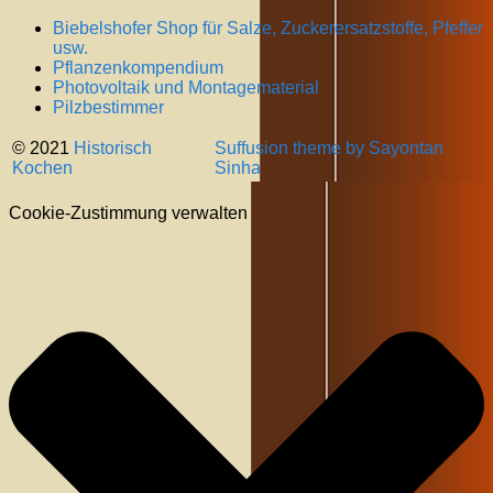
Biebelshofer Shop für Salze, Zuckerersatzstoffe, Pfeffer
usw.
Pflanzenkompendium
Photovoltaik und Montagematerial
Pilzbestimmer
© 2021
Historisch
Suffusion theme by Sayontan
Kochen
Sinha
Cookie-Zustimmung verwalten