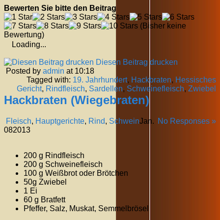
Bewerten Sie bitte den Beitrag
(Bisher keine
Bewertung)
Loading...
Diesen Beitrag drucken
Posted by
admin
at 10:18
Tagged with:
19. Jahrhundert
,
Hackbraten
,
Hessisches
Gericht
,
Rindfleisch
,
Sardellen
,
Schweinefleisch
,
Zwiebel
Hackbraten (Wiegebraten)
Fleisch
,
Hauptgerichte
,
Rind
,
Schwein
Jan.
No Responses »
08
2013
200 g Rindfleisch
200 g Schweinefleisch
100 g Weißbrot oder Brötchen
50g Zwiebel
1 Ei
60 g Bratfett
Pfeffer, Salz, Muskat, Semmelbrösel