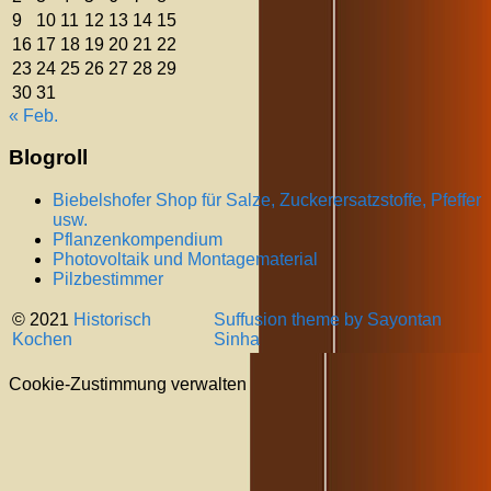
9
10
11
12
13
14
15
16
17
18
19
20
21
22
23
24
25
26
27
28
29
30
31
« Feb.
Blogroll
Biebelshofer Shop für Salze, Zuckerersatzstoffe, Pfeffer
usw.
Pflanzenkompendium
Photovoltaik und Montagematerial
Pilzbestimmer
© 2021
Historisch
Suffusion theme by Sayontan
Kochen
Sinha
Cookie-Zustimmung verwalten