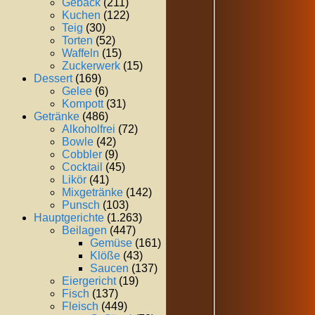
Gebäck
(211)
Kuchen
(122)
Teig
(30)
Torten
(52)
Waffeln
(15)
Zuckerwerk
(15)
Dessert
(169)
Gelee
(6)
Kompott
(31)
Getränke
(486)
Alkoholfrei
(72)
Bowle
(42)
Cobbler
(9)
Cocktail
(45)
Likör
(41)
Mixgetränke
(142)
Punsch
(103)
Hauptgerichte
(1.263)
Beilagen
(447)
Gemüse
(161)
Klöße
(43)
Saucen
(137)
Eiergericht
(19)
Fisch
(137)
Fleisch
(449)