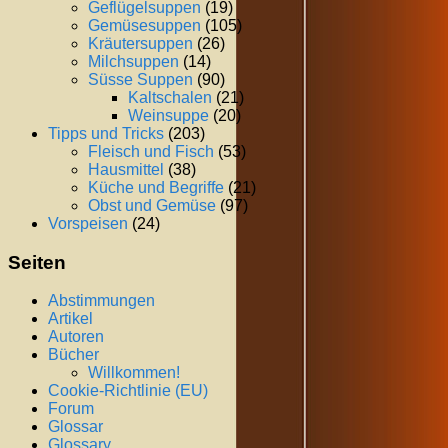
Geflügelsuppen
(19)
Gemüsesuppen
(105)
Kräutersuppen
(26)
Milchsuppen
(14)
Süsse Suppen
(90)
Kaltschalen
(21)
Weinsuppe
(20)
Tipps und Tricks
(203)
Fleisch und Fisch
(53)
Hausmittel
(38)
Küche und Begriffe
(21)
Obst und Gemüse
(97)
Vorspeisen
(24)
Seiten
Abstimmungen
Artikel
Autoren
Bücher
Willkommen!
Cookie-Richtlinie (EU)
Forum
Glossar
Glossary