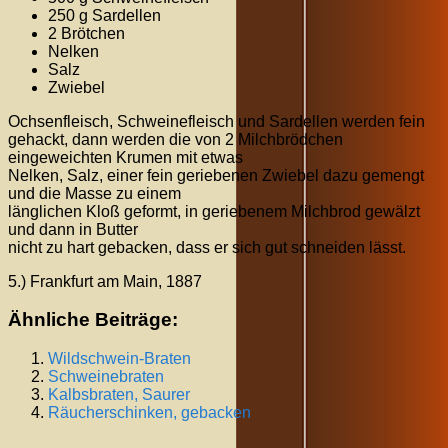
250 g Sardellen
2 Brötchen
Nelken
Salz
Zwiebel
Ochsenfleisch, Schweinefleisch und Sardellen werden fein
gehackt, dann werden die von 2 Milchbrödchen
eingeweichten Krumen mit etwas
Nelken, Salz, einer fein geriebenen Zwiebel dazu gemengt
und die Masse zu einem
länglichen Kloß geformt, in geriebenem Milchbrod gewälzt
und dann in Butter
nicht zu hart gebacken, dass er sich gut schneiden lässt.
5.) Frankfurt am Main, 1887
Ähnliche Beiträge:
Wildschwein-Braten
Schweinebraten
Kalbsbraten, Saurer
Räucherschinken, gebacken