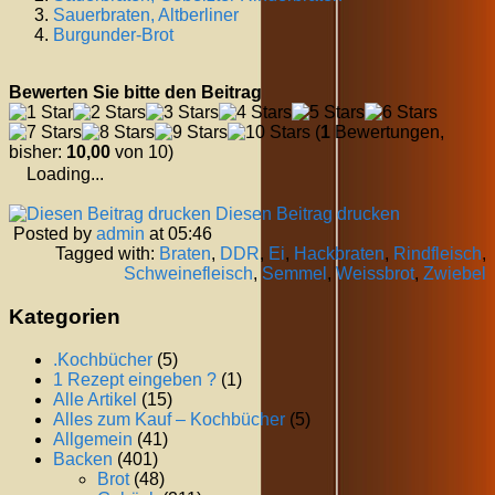
Sauerbraten, Altberliner
Burgunder-Brot
Bewerten Sie bitte den Beitrag
(
1
Bewertungen,
bisher:
10,00
von 10)
Loading...
Diesen Beitrag drucken
Posted by
admin
at 05:46
Tagged with:
Braten
,
DDR
,
Ei
,
Hackbraten
,
Rindfleisch
,
Schweinefleisch
,
Semmel
,
Weissbrot
,
Zwiebel
Kategorien
.Kochbücher
(5)
1 Rezept eingeben ?
(1)
Alle Artikel
(15)
Alles zum Kauf – Kochbücher
(5)
Allgemein
(41)
Backen
(401)
Brot
(48)