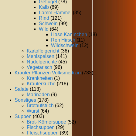
Geflügel
(78)
Kalb
(69)
Lamm Hammel
(35)
Rind
(121)
Schwein
(99)
Wild
(64)
Hase Kaninchen
(18)
Reh Hirsch
(11)
Wildschwein
(12)
Kartoffelgericht
(36)
Mehlspeisen
(141)
Nudelgerichte
(45)
Vegetarisch
(96)
Kräuter Pflanzen Volksmedizin
(733)
Krankheiten
(1)
Kräuterküche
(218)
Salate
(113)
Marinaden
(9)
Sonstiges
(178)
Brotaufstrich
(62)
Wurst
(64)
Suppen
(403)
Brot- Körnersuppe
(52)
Fischsuppen
(29)
Fleischsuppen
(39)