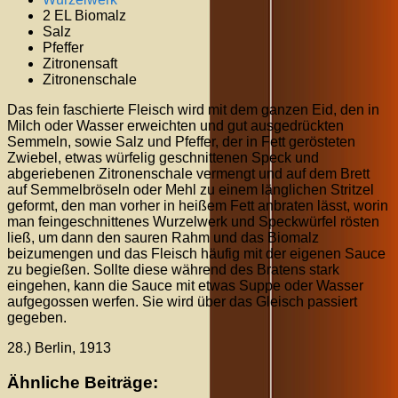
2 EL Biomalz
Salz
Pfeffer
Zitronensaft
Zitronenschale
Das fein faschierte Fleisch wird mit dem ganzen Eid, den in
Milch oder Wasser erweichten und gut ausgedrückten
Semmeln, sowie Salz und Pfeffer, der in Fett gerösteten
Zwiebel, etwas würfelig geschnittenen Speck und
abgeriebenen Zitronenschale vermengt und auf dem Brett
auf Semmelbröseln oder Mehl zu einem länglichen Stritzel
geformt, den man vorher in heißem Fett anbraten lässt, worin
man feingeschnittenes Wurzelwerk und Speckwürfel rösten
ließ, um dann den sauren Rahm und das Biomalz
beizumengen und das Fleisch häufig mit der eigenen Sauce
zu begießen. Sollte diese während des Bratens stark
eingehen, kann die Sauce mit etwas Suppe oder Wasser
aufgegossen werfen. Sie wird über das Gleisch passiert
gegeben.
28.) Berlin, 1913
Ähnliche Beiträge: