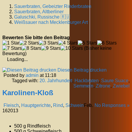
Sauerbraten, Gebeizter Rinderbraten
Sauerbraten, Altberliner
Galuschki, Russische 🇷🇺
Weißsauer nach Mecklenburger Art
Bewerten Sie bitte den Beitrag
(Bisher keine
Bewertung)
Loading...
Diesen Beitrag drucken
Posted by
admin
at 11:18
Tagged with:
20. Jahrhundert
,
Hackbraten
,
Saure Suace
,
Semmeln
,
Zitrone
,
Zwiebel
Karolinen-Kloß
Fleisch
,
Hauptgerichte
,
Rind
,
Schwein
Feb.
No Responses »
16
2013
500 g Rindfleisch
500 g Schweinefleisch