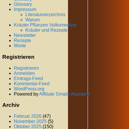
Glossary
Impressum
Literaturverzeichnis
Warum
Kräuter Pflanzen Volksmedizin
Kräuter und Rezepte
Newsletter
Rezepte
Worte
Registrieren
Registrieren
Anmelden
Eintrags-Feed
Kommentar-Feed
WordPress.org
Powered by
Affiliate Simple Assistent
Archiv
Februar 2026
(47)
November 2025
(5)
Oktober 2025
(150)