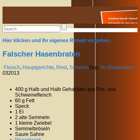
Alte Rezepte online
Hier klicken und Ihr eigenes Rezept eingeben.
Falscher Hasenbraten
Fleisch
,
Hauptgerichte
,
Rind
,
Schwein
Sep.
No Responses »
03
2013
400 g Halb und Halb Gehacktes aus Rin- und
Schweinefleisch
60 g Fett
Speck
1 Ei
2 alte Semmeln
1 kleine Zwiebel
Semmelbröseln
Saure Sahne
Wurzelwerk