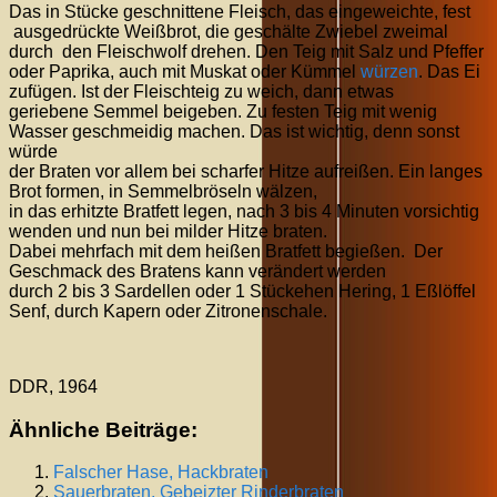
Das in Stücke geschnittene Fleisch, das eingeweichte, fest
ausgedrückte Weißbrot, die geschälte Zwiebel zweimal
durch den Fleischwolf drehen. Den Teig mit Salz und Pfeffer
oder Paprika, auch mit Muskat oder Kümmel
würzen
. Das Ei
zufügen. Ist der Fleischteig zu weich, dann etwas
geriebene Semmel beigeben. Zu festen Teig mit wenig
Wasser geschmeidig machen. Das ist wichtig, denn sonst
würde
der Braten vor allem bei scharfer Hitze aufreißen. Ein langes
Brot formen, in Semmelbröseln wälzen,
in das erhitzte Bratfett legen, nach 3 bis 4 Minuten vorsichtig
wenden und nun bei milder Hitze braten.
Dabei mehrfach mit dem heißen Bratfett begießen. Der
Geschmack des Bratens kann verändert werden
durch 2 bis 3 Sardellen oder 1 Stückehen Hering, 1 Eßlöffel
Senf, durch Kapern oder Zitronenschale.
DDR, 1964
Ähnliche Beiträge:
Falscher Hase, Hackbraten
Sauerbraten, Gebeizter Rinderbraten