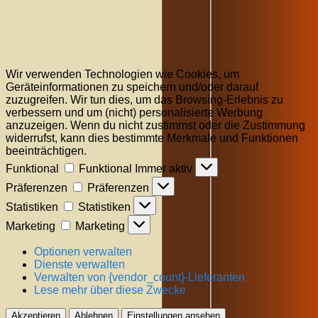
Wir verwenden Technologien wie Cookies, um
Geräteinformationen zu speichern und/oder darauf
zuzugreifen. Wir tun dies, um das Browsing-Erlebnis zu
verbessern und um (nicht) personalisierte Werbung
anzuzeigen. Wenn du nicht zustimmst oder die Zustimmung
widerrufst, kann dies bestimmte Merkmale und Funktionen
beeinträchtigen.
Funktional
Funktional
Immer aktiv
Präferenzen
Präferenzen
Statistiken
Statistiken
Marketing
Marketing
Optionen verwalten
Dienste verwalten
Verwalten von {vendor_count}-Lieferanten
Lese mehr über diese Zwecke
Akzeptieren
Ablehnen
Einstellungen ansehen