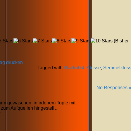
(Bisher
rag drucken
Tagged with:
Backobst
,
Klösse
,
Semmelklos
No Responses 
rm gewaschen, in irdenem Topfe mit
 zum Aufquellen hingestellt,
.