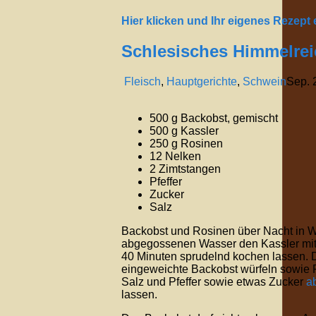
Hier klicken und Ihr eigenes Rezept
Schlesisches Himmelrei
Fleisch
,
Hauptgerichte
,
Schwein
Sep.
500 g Backobst, gemischt
500 g Kassler
250 g Rosinen
12 Nelken
2 Zimtstangen
Pfeffer
Zucker
Salz
Backobst und Rosinen über Nacht in W
abgegossenen Wasser den Kassler mit 
40 Minuten sprudelnd kochen lassen. D
eingeweichte Backobst würfeln sowie 
Salz und Pfeffer sowie etwas Zucker
a
lassen.