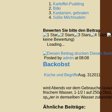
Kartoffel-Pudding
Bitki
Kastanien, gebraten
Süße Milchnudeln
Bewerten Sie bitte den Beitrag
keine Bewertung)
Loading...
Diesen Beit
Posted by
admin
at 08:08
Backobst
Küche und Begriffe
Aug.
31
2011
wird Abends vor dem Gebrauche lauwa
frischem Wasser, 1-1/2 l auf 250g Obst,
spنter in demselben Wasser zubereitet
Ähnliche Beiträge: