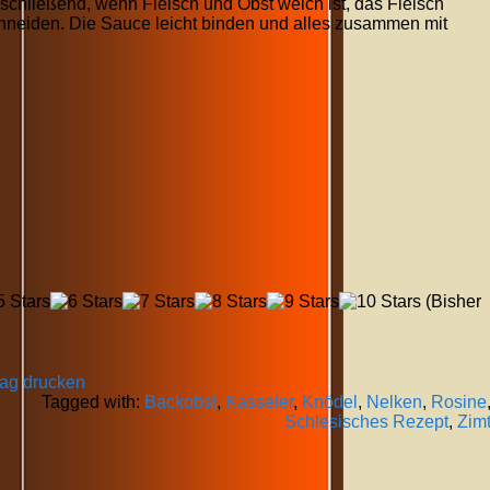
schließend, wenn Fleisch und Obst weich ist, das Fleisch
neiden. Die Sauce leicht binden und alles zusammen mit
(Bisher
rag drucken
Tagged with:
Backobst
,
Kasseler
,
Knödel
,
Nelken
,
Rosine
Schlesisches Rezept
,
Zim