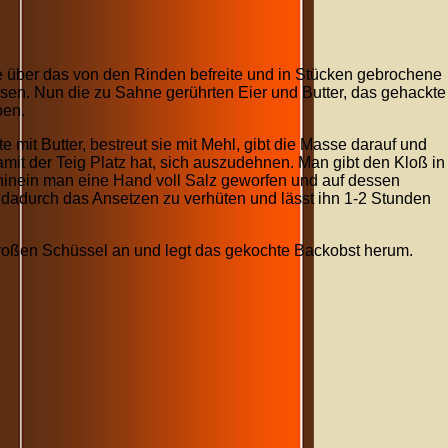
e über das von den Rinden befreite und in Stücken gebrochene
en. Nun die zu Sahne gerührten Eier und Butter, das gehackte
ben.
te mit Butter, bestreut sie mit Mehl, gibt die Masse darauf und
 damit der Teig Platz hat, sich auszudehnen. Man gibt den Kloß in
hinein man eine Hand voll Salz geworfen und auf dessen
 dadurch das Ansetzen zu verhüten und lässt ihn 1-2 Stunden
er großen Schüssel an und legt das gekochte Backobst herum.