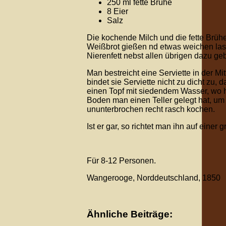
250 ml fette Brühe
8 Eier
Salz
Die kochende Milch und die fette Brüh
Weißbrot gießen nd etwas weichen lass
Nierenfett nebst allen übrigen dazu ge
Man bestreicht eine Serviette in der Mit
bindet sie Serviette nicht zu dicht zu,
einen Topf mit siedendem Wasser, wo 
Boden man einen Teller gelegt hat, um
ununterbrochen recht rasch kochen.
Ist er gar, so richtet man ihn auf ein
Für 8-12 Personen.
Wangerooge, Norddeutschland, 1850
Ähnliche Beiträge: