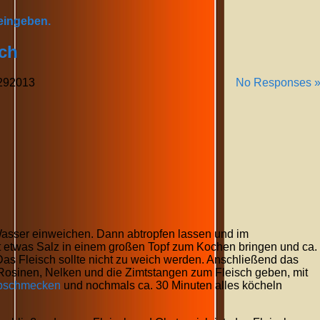
 eingeben.
ch
29
2013
No Responses 
asser einweichen. Dann abtropfen lassen und im
etwas Salz in einem großen Topf zum Kochen bringen und ca.
as Fleisch sollte nicht zu weich werden. Anschließend das
Rosinen, Nelken und die Zimtstangen zum Fleisch geben, mit
bschmecken
und nochmals ca. 30 Minuten alles köcheln