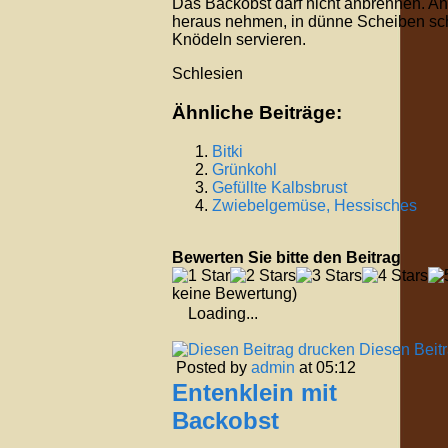
Das Backobst darf nicht anbrennen. An
heraus nehmen, in dünne Scheiben sch
Knödeln servieren.
Schlesien
Ähnliche Beiträge:
Bitki
Grünkohl
Gefüllte Kalbsbrust
Zwiebelgemüse, Hessisches
Bewerten Sie bitte den Beitrag
keine Bewertung)
Loading...
Diesen Beit
Posted by
admin
at 05:12
Entenklein mit
Backobst