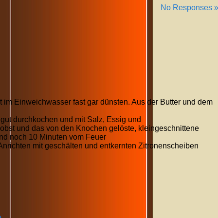
No Responses 
 im Einweichwasser fast gar dünsten. Aus der Butter und dem
, gut durchkochen und mit Salz, Essig und
bst und das von den Knochen gelöste, kleingeschnittene
und noch 10 Minuten vom Feuer
richten mit geschälten und entkernten Zitronenscheiben
e