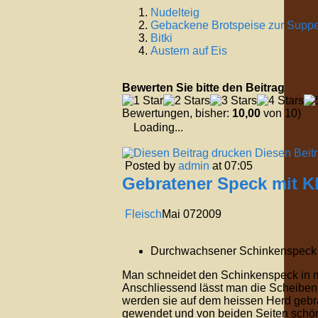
Nudelteig
Gebackene Brotspeise zur Supp
Bitki
Austern auf Eis
Bewerten Sie bitte den Beitrag
Bewertungen, bisher:
10,00
von 10)
Loading...
Diesen Beit
Posted by
admin
at 07:05
Gebratener Speck mit K
Fleisch
Mai
07
2009
Durchwachsener Schinkenspeck
Man schneidet den Schinkenspeck in mi
Anschliessend lässt man die Scheiben 
werden sie auf dem heissen Herd gebra
gewendet und von beiden Seiten schön 