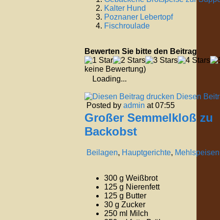
Kalter Hund
Poznaner Lebertopf
Fischroulade
Bewerten Sie bitte den Beitrag
keine Bewertung)
Loading...
Diesen Beit
Posted by
admin
at 07:55
Großer Semmelkloß zu
Backobst
Beilagen
,
Hauptgerichte
,
Mehlspeisen
300 g Weißbrot
125 g Nierenfett
125 g Butter
30 g Zucker
250 ml Milch