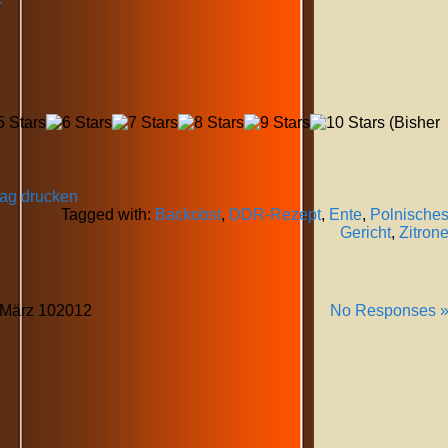
(Bisher
rag drucken
Tagged with:
Backobst
,
DDR-Rezept
,
Ente
,
Polnische
Gericht
,
Zitron
März
10
2012
No Responses 