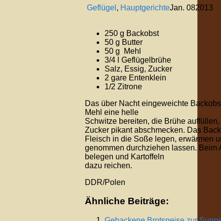
Geflügel
,
Hauptgerichte
Jan.
08
2013
250 g Backobst
50 g Butter
50 g Mehl
3/4 l Geflügelbrühe
Salz, Essig, Zucker
2 gare Entenklein
1/2 Zitrone
Das über Nacht eingeweichte Backobst
Mehl eine helle
Schwitze bereiten, die Brühe auffüllen
Zucker pikant abschmecken. Das Backo
Fleisch in die Soße legen, erwärmen 
genommen durchziehen lassen. Beim An
belegen und Kartoffeln
dazu reichen.
DDR/Polen
Ähnliche Beiträge:
Gebackene Brotspeise zur Supp