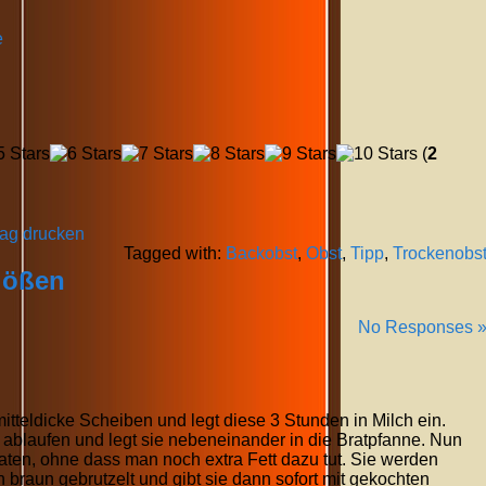
e
(
2
rag drucken
Tagged with:
Backobst
,
Obst
,
Tipp
,
Trockenobs
lößen
No Responses 
tteldicke Scheiben und legt diese 3 Stunden in Milch ein.
ablaufen und legt sie nebeneinander in die Bratpfanne. Nun
ten, ohne dass man noch extra Fett dazu tut. Sie werden
braun gebrutzelt und gibt sie dann sofort mit gekochten