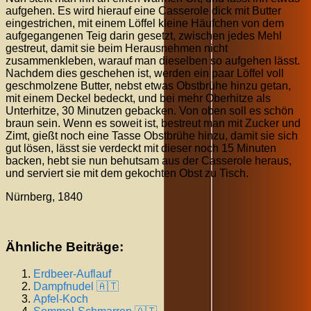
aufgehen. Es wird hierauf eine Casserole dick mit Butter
eingestrichen, mit einem Löffel kleine Häufchen von dem
aufgegangenen Teig darin gesetzt, zwischen jedes Mehl
gestreut, damit sie beim Herausnehmen nicht
zusammenkleben, warauf man dieselben so aufgehen lässt.
Nachdem dies geschehen ist, werden ein paar Löffel voll
geschmolzene Butter, nebst etwas Obstbrühe hinzu getan,
mit einem Deckel bedeckt, und bei mehr Oberhitze als
Unterhitze, 30 Minutzen gebacken. Von oben soll es schön
braun sein. Wenn es soweit ist, bestreut man mit Zucker und
Zimt, gießt noch eine Tasse Obstbrühe hinzu, damit sie sich
gut lösen, lässt sie verdeckt mit dieser noch 15 Minuten
backen, hebt sie nun behutsam aus der Casserole heraus,
und serviert sie mit dem gekochten Obst zu Tisch.
Nürnberg, 1840
Ähnliche Beiträge:
Erdbeer-Auflauf
Dampfnudel 🇦🇹
Apfel-Koch