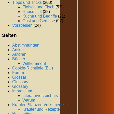
Tipps und Tricks
(203)
Fleisch und Fisch
(53)
Hausmittel
(38)
Küche und Begriffe
(21)
Obst und Gemüse
(97)
Vorspeisen
(24)
Seiten
Abstimmungen
Artikel
Autoren
Bücher
Willkommen!
Cookie-Richtlinie (EU)
Forum
Glossar
Glossary
Glossary
Impressum
Literaturverzeichnis
Warum
Kräuter Pflanzen Volksmedizin
Kräuter und Rezepte
Newsletter