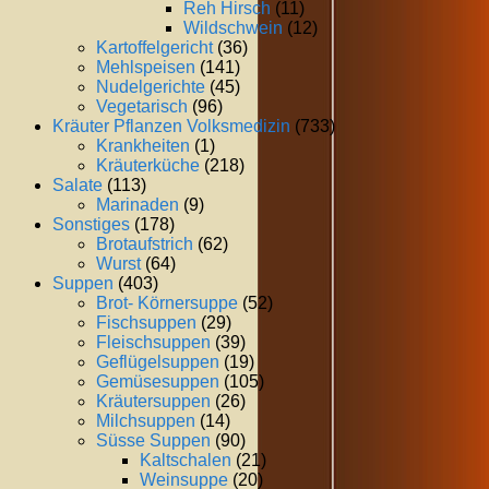
Reh Hirsch
(11)
Wildschwein
(12)
Kartoffelgericht
(36)
Mehlspeisen
(141)
Nudelgerichte
(45)
Vegetarisch
(96)
Kräuter Pflanzen Volksmedizin
(733)
Krankheiten
(1)
Kräuterküche
(218)
Salate
(113)
Marinaden
(9)
Sonstiges
(178)
Brotaufstrich
(62)
Wurst
(64)
Suppen
(403)
Brot- Körnersuppe
(52)
Fischsuppen
(29)
Fleischsuppen
(39)
Geflügelsuppen
(19)
Gemüsesuppen
(105)
Kräutersuppen
(26)
Milchsuppen
(14)
Süsse Suppen
(90)
Kaltschalen
(21)
Weinsuppe
(20)