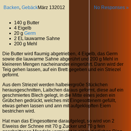
Backen
,
Gebäck
März
13
2012
No Responses »
140 g Butter
4 Eigelb
20 g
Germ
2 EL lauwarme Sahne
200 g Mehl
Die Butter wird flaumig abgetrieben, 4 Eigelb, das Germ
sowie die lauwarme Sahne abgerührt und 200 g Mehl in
kleineren Mengen nacheinander eingerührt. Dann wird der
Teig gehen lassen, auf ein Brett gegeben und ein Striezel
geformt.
Aus dem Striezel werden halbeiergro0e Stückchen
herausgeschnitten, Laibchen daraus geformt, diese auf ein
geschmiertes Blech gelegt, in die Mitte eines jeden ein
Grübchen gedrückt, welches mit Eingesottenem gefüllt,
etwas gehen lassen und ann mit aufgeklopften Eiern
bestrichen wird.
Hat man das Eingesottene daraufgelegt, so wird von 2
Eiweiss der Schnee mit 70 g Zucker und 70 g fein