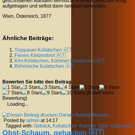
geschnittenen Mandeln vermischt in einen zierlichen Ring
aufgetragen und selbst dann langsam gebacken.
Wien, Österreich, 1877
Ähnliche Beiträge:
Troppauer Kolatschen 🇦🇹
Feines Kletzenbrot 🇦🇹
Kim-Kolatschen, Kümmel-Kolatschen 🇦🇹
Böhmische Kolatschen 🇦🇹
Bewerten Sie bitte den Beitrag
(Bisher keine
Bewertung)
Loading...
Diesen Beitrag drucken
Posted by
admin
at 14:17
Tagged with:
Gebäck
,
Kolatschen
,
Kuchen
,
Obst
,
Österreich
Obst-Schaum, gebacken 🇦🇹