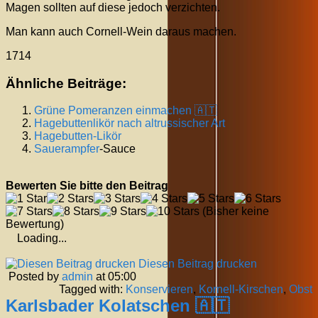
Magen sollten auf diese jedoch verzichten.
Man kann auch Cornell-Wein daraus machen.
1714
Ähnliche Beiträge:
Grüne Pomeranzen einmachen 🇦🇹
Hagebuttenlikör nach altrussischer Art
Hagebutten-Likör
Sauerampfer
-Sauce
Bewerten Sie bitte den Beitrag
(Bisher keine
Bewertung)
Loading...
Diesen Beitrag drucken
Posted by
admin
at 05:00
Tagged with:
Konservieren
,
Kornell-Kirschen
,
Obst
Karlsbader Kolatschen 🇦🇹