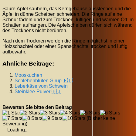
Saure Äpfel säubern, das Kerngehäuse ausstechen und die
Äpfel in dünne Scheiben schneiden. Die Ringe auf eine
Schnur fädeln und zum Trocknen, luftigen und warmen Ort im
Schatten aufhängen. Die Apfelscheiben dürfen sich während
des Trocknens nicht berühren.
Nach dem Trocknen werden die Ringe möglichst in einer
Holzschachtel oder einer Spanschachtel trocken und luftig
aufbewahr.
Ähnliche Beiträge:
Mooskuchen
Schlehenblüten-Sirup 🇷🇺
Leberkäse vom Schwein
Steinklee-Pulver 🇷🇺
Bewerten Sie bitte den Beitrag
(Bisher keine
Bewertung)
Loading...