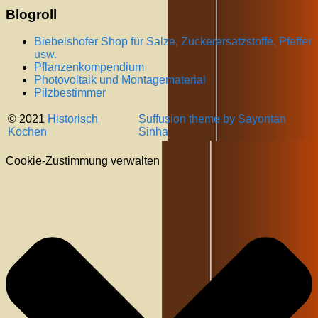
Blogroll
Biebelshofer Shop für Salze, Zuckerersatzstoffe, Pfeffer
usw.
Pflanzenkompendium
Photovoltaik und Montagematerial
Pilzbestimmer
© 2021
Historisch
Suffusion theme by Sayontan
Kochen
Sinha
Cookie-Zustimmung verwalten