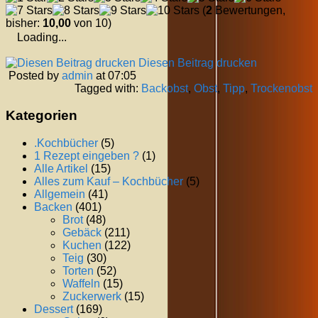
(
2
Bewertungen,
bisher:
10,00
von 10)
Loading...
Diesen Beitrag drucken
Posted by
admin
at 07:05
Tagged with:
Backobst
,
Obst
,
Tipp
,
Trockenobst
Kategorien
.Kochbücher
(5)
1 Rezept eingeben ?
(1)
Alle Artikel
(15)
Alles zum Kauf – Kochbücher
(5)
Allgemein
(41)
Backen
(401)
Brot
(48)
Gebäck
(211)
Kuchen
(122)
Teig
(30)
Torten
(52)
Waffeln
(15)
Zuckerwerk
(15)
Dessert
(169)