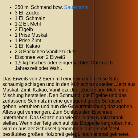
250 ml Schmand bzw.
Sauerrahm
3 El. Zucker
1 El. Schmalz
1-2 El. Mehl
2 Eigelb
1 Prise Muskat
1 Prise Zimt
1 El. Kakao
2-3 Päckchen Vanillezucker
Eischnee von 2 Eiweiß
1,5 kg frisches oder eingemachtes Obst nach
Jahreszeit oder Wahl.
Das Eiweiß von 2 Eiern mit einer winzigen Prise Salz
schaumig schlagen und in den Kühlschrank stellen. Jetzt aus
Muskat, Zimt, Kakao, Vanillezucker, Zucker und Mehl eine
Mischung herstellen. Den Schmand, die Eigelbe und das
zerlassene Schmalz in eine genügend große Schüssel
geben, verrühren und nun die Gewürzmischung dazugeben.
Alless gut vermengen. Zum Schluss den Eischnee
unterheben. Das Ganze nun wieder in den Kühlschrank
stellen. Wenn der Teig sich auf das Doppelte vergrößert hat,
wird er aus der Schüssel genommen, auf ein mit Mehl
bestäubtes großes Holzbrett gelegt, noch einmal geknetet,