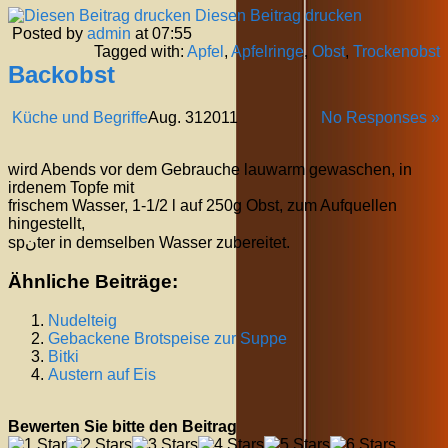
Diesen Beitrag drucken
Posted by
admin
at 07:55
Tagged with:
Apfel
,
Apfelringe
,
Obst
,
Trockenobst
Backobst
Küche und Begriffe
Aug.
31
2011
No Responses »
wird Abends vor dem Gebrauche lauwarm gewaschen, in
irdenem Topfe mit
frischem Wasser, 1-1/2 l auf 250g Obst, zum Aufquellen
hingestellt,
spنter in demselben Wasser zubereitet.
Ähnliche Beiträge:
Nudelteig
Gebackene Brotspeise zur Suppe
Bitki
Austern auf Eis
Bewerten Sie bitte den Beitrag