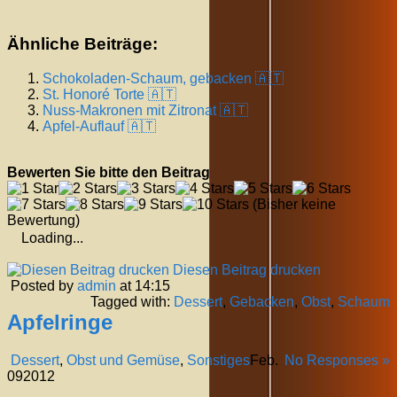
Ähnliche Beiträge:
Schokoladen-Schaum, gebacken 🇦🇹
St. Honoré Torte 🇦🇹
Nuss-Makronen mit Zitronat 🇦🇹
Apfel-Auflauf 🇦🇹
Bewerten Sie bitte den Beitrag
(Bisher keine
Bewertung)
Loading...
Diesen Beitrag drucken
Posted by
admin
at 14:15
Tagged with:
Dessert
,
Gebacken
,
Obst
,
Schaum
Apfelringe
Dessert
,
Obst und Gemüse
,
Sonstiges
Feb.
No Responses »
09
2012