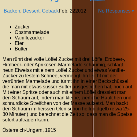
Backen
,
Dessert
,
Gebäck
Feb.
22
2012
No Responses »
Zucker
Obstmarmelade
Vanillezucker
Eier
Butter
Man rührt drei volle Löffel Zucker mit drei Löffel Erdbeer-,
Himbeer- oder Aprikosen-Marmelade schaumig, schlägt
neun Eiweiss mit einem Löffel Zucker und etwas Vanille-
Zucker zu festem Schnee, vermengt ihn leicht mit der
verrührten Marmelade und türmt ihn in einer Backschüssel,
die man mit etwas süsser Butter ausgestrichen hat, hoch auf.
Mit einer Spritze oder auch mit einem Löffel dressiert man
den Schaum auf, indem man kleine, zierliche Häufchen und
schnurdicke Streifchen von der Masse aufsetzt. Man backt
den Schaum im heissen Ofen schön hellgoldgelb (etwa 25-
30 Minuten) und berechnet die Zeit so, dass man die Speise
sofort auftragen kann.
Österreich-Ungarn, 1915