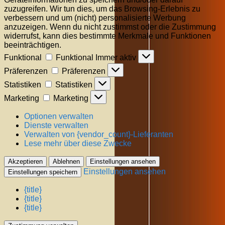
zuzugreifen. Wir tun dies, um das Browsing-Erlebnis zu
verbessern und um (nicht) personalisierte Werbung
anzuzeigen. Wenn du nicht zustimmst oder die Zustimmung
widerrufst, kann dies bestimmte Merkmale und Funktionen
beeinträchtigen.
Funktional
Funktional
Immer aktiv
Präferenzen
Präferenzen
Statistiken
Statistiken
Marketing
Marketing
Optionen verwalten
Dienste verwalten
Verwalten von {vendor_count}-Lieferanten
Lese mehr über diese Zwecke
Akzeptieren
Ablehnen
Einstellungen ansehen
Einstellungen ansehen
Einstellungen speichern
{title}
{title}
{title}