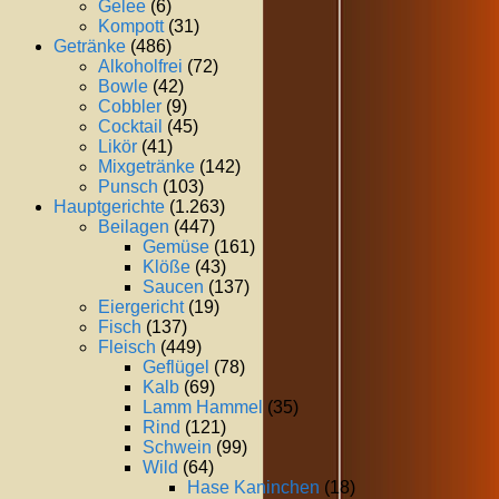
Gelee
(6)
Kompott
(31)
Getränke
(486)
Alkoholfrei
(72)
Bowle
(42)
Cobbler
(9)
Cocktail
(45)
Likör
(41)
Mixgetränke
(142)
Punsch
(103)
Hauptgerichte
(1.263)
Beilagen
(447)
Gemüse
(161)
Klöße
(43)
Saucen
(137)
Eiergericht
(19)
Fisch
(137)
Fleisch
(449)
Geflügel
(78)
Kalb
(69)
Lamm Hammel
(35)
Rind
(121)
Schwein
(99)
Wild
(64)
Hase Kaninchen
(18)