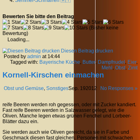
Semmel-Schmarren 🇦🇹
Bewerten Sie bitte den Beitrag
(Bisher keine
Bewertung)
Loading...
Diesen Beitrag drucken
Posted by
admin
at 14:44
Tagged with:
Bayerische Küche
,
Butter
,
Dampfnudel
,
Eier
,
Mehl
,
Obst
,
Zimt
Kornell-Kirschen einmachen
Obst und Gemüse
,
Sonstiges
Sep.
19
2012
No Responses »
reife Beeren werden roh gegessen, oder mit Zucker kandiert.
Fast reife Beeren werden in Salzwasser gelegt, wie die
Oliven. Manche legen etwas grünen Fenchel und Lorbeer-
Blätter dazu ein.
Sie werden auch wie Oliven gereicht, da sie in Farbe und
Geschmack diesen fast gleichen. Personen mit schwachen