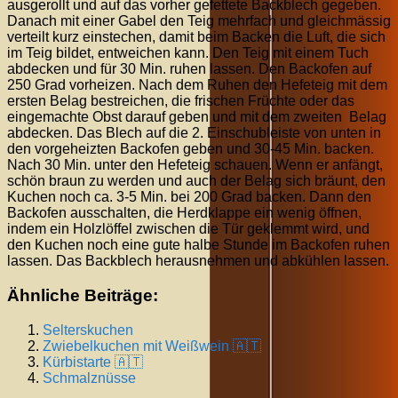
ausgerollt und auf das vorher gefettete Backblech gegeben.
Danach mit einer Gabel den Teig mehrfach und gleichmässig
verteilt kurz einstechen, damit beim Backen die Luft, die sich
im Teig bildet, entweichen kann. Den Teig mit einem Tuch
abdecken und für 30 Min. ruhen lassen. Den Backofen auf
250 Grad vorheizen. Nach dem Ruhen den Hefeteig mit dem
ersten Belag bestreichen, die frischen Früchte oder das
eingemachte Obst darauf geben und mit dem zweiten Belag
abdecken. Das Blech auf die 2. Einschubleiste von unten in
den vorgeheizten Backofen geben und 30-45 Min. backen.
Nach 30 Min. unter den Hefeteig schauen. Wenn er anfängt,
schön braun zu werden und auch der Belag sich bräunt, den
Kuchen noch ca. 3-5 Min. bei 200 Grad backen. Dann den
Backofen ausschalten, die Herdklappe ein wenig öffnen,
indem ein Holzlöffel zwischen die Tür geklemmt wird, und
den Kuchen noch eine gute halbe Stunde im Backofen ruhen
lassen. Das Backblech herausnehmen und abkühlen lassen.
Ähnliche Beiträge:
Selterskuchen
Zwiebelkuchen mit Weißwein 🇦🇹
Kürbistarte 🇦🇹
Schmalznüsse