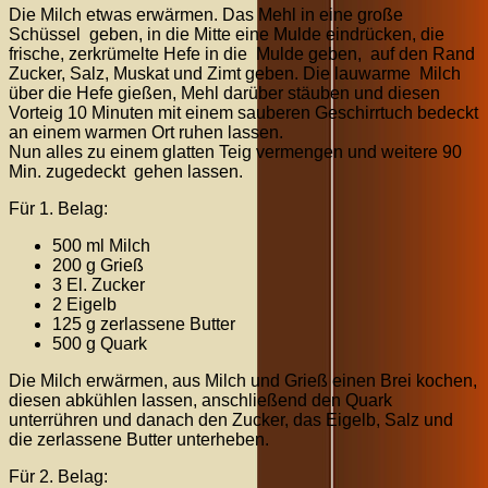
Die Milch etwas erwärmen. Das Mehl in eine große
Schüssel geben, in die Mitte eine Mulde eindrücken, die
frische, zerkrümelte Hefe in die Mulde geben, auf den Rand
Zucker, Salz, Muskat und Zimt geben. Die lauwarme Milch
über die Hefe gießen, Mehl darüber stäuben und diesen
Vorteig 10 Minuten mit einem sauberen Geschirrtuch bedeckt
an einem warmen Ort ruhen lassen.
Nun alles zu einem glatten Teig vermengen und weitere 90
Min. zugedeckt gehen lassen.
Für 1. Belag:
500 ml Milch
200 g Grieß
3 El. Zucker
2 Eigelb
125 g zerlassene Butter
500 g Quark
Die Milch erwärmen, aus Milch und Grieß einen Brei kochen,
diesen abkühlen lassen, anschließend den Quark
unterrühren und danach den Zucker, das Eigelb, Salz und
die zerlassene Butter unterheben.
Für 2. Belag: