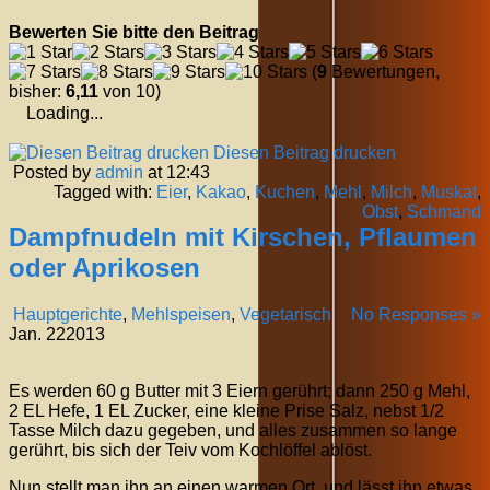
Bewerten Sie bitte den Beitrag
(
9
Bewertungen,
bisher:
6,11
von 10)
Loading...
Diesen Beitrag drucken
Posted by
admin
at 12:43
Tagged with:
Eier
,
Kakao
,
Kuchen
,
Mehl
,
Milch
,
Muskat
,
Obst
,
Schmand
Dampfnudeln mit Kirschen, Pflaumen
oder Aprikosen
Hauptgerichte
,
Mehlspeisen
,
Vegetarisch
No Responses »
Jan.
22
2013
Es werden 60 g Butter mit 3 Eiern gerührt; dann 250 g Mehl,
2 EL Hefe, 1 EL Zucker, eine kleine Prise Salz, nebst 1/2
Tasse Milch dazu gegeben, und alles zusammen so lange
gerührt, bis sich der Teiv vom Kochlöffel ablöst.
Nun stellt man ihn an einen warmen Ort, und lässt ihn etwas