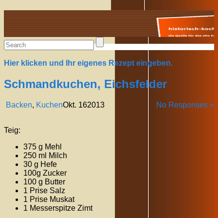
Alte Rezepte online
Hier klicken und Ihr eigenes Rezept eingeben.
Schmandkuchen, Eichsfelder
Backen
,
Kuchen
Okt.
16
2013
No Responses »
Teig:
375 g Mehl
250 ml Milch
30 g Hefe
100g Zucker
100 g Butter
1 Prise Salz
1 Prise Muskat
1 Messerspitze Zimt