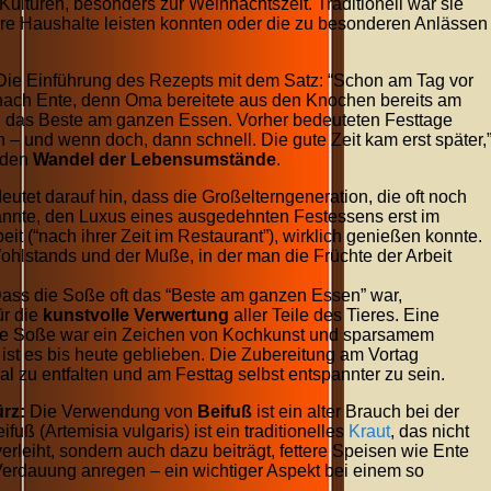
Kulturen, besonders zur Weihnachtszeit. Traditionell war sie
re Haushalte leisten konnten oder die zu besonderen Anlässen
ie Einführung des Rezepts mit dem Satz: “Schon am Tag vor
ach Ente, denn Oma bereitete aus den Knochen bereits am
nn das Beste am ganzen Essen. Vorher bedeuteten Festtage
 – und wenn doch, dann schnell. Die gute Zeit kam erst später,
r den
Wandel der Lebensumstände
.
eutet darauf hin, dass die Großelterngeneration, die oft noch
annte, den Luxus eines ausgedehnten Festessens erst im
it (“nach ihrer Zeit im Restaurant”), wirklich genießen konnte.
Wohlstands und der Muße, in der man die Früchte der Arbeit
ass die Soße oft das “Beste am ganzen Essen” war,
ür die
kunstvolle Verwertung
aller Teile des Tieres. Eine
ive Soße war ein Zeichen von Kochkunst und sparsamem
st es bis heute geblieben. Die Zubereitung am Vortag
l zu entfalten und am Festtag selbst entspannter zu sein.
rz:
Die Verwendung von
Beifuß
ist ein alter Brauch bei der
ß (Artemisia vulgaris) ist ein traditionelles
Kraut
, das nicht
erleiht, sondern auch dazu beiträgt, fettere Speisen wie Ente
erdauung anregen – ein wichtiger Aspekt bei einem so