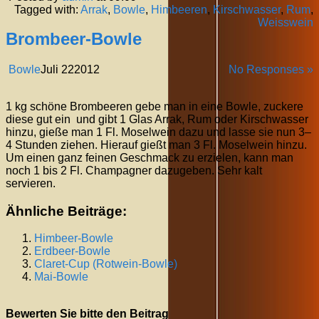
Tagged with:
Arrak
,
Bowle
,
Himbeeren
,
Kirschwasser
,
Rum
,
Weisswein
Brombeer-Bowle
Bowle
Juli
22
2012
No Responses »
1 kg schöne Brombeeren gebe man in eine Bowle, zuckere
diese gut ein und gibt 1 Glas Arrak, Rum oder Kirschwasser
hinzu, gieße man 1 Fl. Moselwein dazu und lasse sie nun 3–
4 Stunden ziehen. Hierauf gießt man 3 Fl. Moselwein hinzu.
Um einen ganz feinen Geschmack zu erzielen, kann man
noch 1 bis 2 Fl. Champagner dazugeben. Sehr kalt
servieren.
Ähnliche Beiträge:
Himbeer-Bowle
Erdbeer-Bowle
Claret-Cup (Rotwein-Bowle)
Mai-Bowle
Bewerten Sie bitte den Beitrag