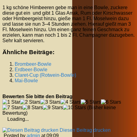
1 kg schöne Himbeeren gebe man in eine Bowle, zuckere
diese gut ein und gibt 1 Glas Arrak, Rum oder Kirschwasser
oder Himbeergeist hinzu, gieße man 1 Fl. Moselwein dazu
und lasse sie nun 3–4 Stunden ziehen. Hierauf gießt man 3
Fl. Moselwein hinzu. Um einen ganz feinen Geschmack zu
erzielen, kann man noch 1 bis 2 Fl. Champagner dazugeben.
Sehr kalt servieren.
Ähnliche Beiträge:
Brombeer-Bowle
Erdbeer-Bowle
Claret-Cup (Rotwein-Bowle)
Mai-Bowle
Bewerten Sie bitte den Beitrag
(Bisher keine
Bewertung)
Loading...
Diesen Beitrag drucken
Posted by
admin
at 09:09