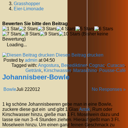
Grasshopper
Eier-Limonade
Bewerten Sie bitte den Beitrag
(Bisher keine
Bewertung)
Loading...
Diesen Beitrag drucken
Posted by
admin
at 04:50
Tagged with:
Angostura
,
Benediktiner
,
Cognac
,
Curacao
,
Getränk
,
Kirschwasser
,
Maraschino
,
Pousse-Café
Johannisbeer-Bowle
Bowle
Juli
22
2012
No Responses »
1 kg schöne Johannisbeeren gebe man in eine Bowle,
zuckere diese gut ein und gibt 1 Glas
Arrak
, Rum oder
Kirschwasser hinzu, gieße man 1 Fl. Moselwein dazu und
lasse sie nun 3–4 Stunden ziehen. Hierauf gießt man 3 Fl.
Moselwein hinzu. Um einen ganz feinen Geschmack zu