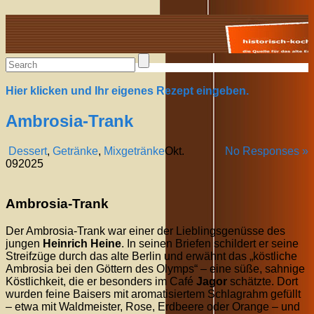
Alte Rezepte online
Hier klicken und Ihr eigenes Rezept eingeben.
Ambrosia-Trank
Dessert
,
Getränke
,
Mixgetränke
Okt.
No Responses »
09
2025
Ambrosia-Trank
Der Ambrosia-Trank war einer der Lieblingsgenüsse des
jungen
Heinrich Heine
. In seinen Briefen schildert er seine
Streifzüge durch das alte Berlin und erwähnt das „köstliche
Ambrosia bei den Göttern des Olymps“ – eine süße, sahnige
Köstlichkeit, die er besonders im Café
Jagor
schätzte. Dort
wurden feine Baisers mit aromatisiertem Schlagrahm gefüllt
– etwa mit Waldmeister, Rose, Erdbeere oder Orange – und