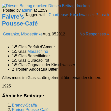
Diesen Beitrag drucken
Posted by
admin
at 12:59
Tagged with:
Chartreuse
,
Kirschwasser
,
Punsch
Faivre’s
Pousse-Café
Getränke
,
Mixgetränke
Aug.
05
2012
No Responses »
1/5 Glas Parfait d’Amour
1/5 Glas
Maraschino
1/5 Glas Benediktiner
1/5 Glas Curacao, rot
1/5 Glas Cognac oder Kirschwasser
2 Tropfen Angostura Bitter
Alles muss im Glas schön getrennt übereinander stehen.
1925
Ähnliche Beiträge:
Brandy-Scaffa
Pariser Pousse-Café