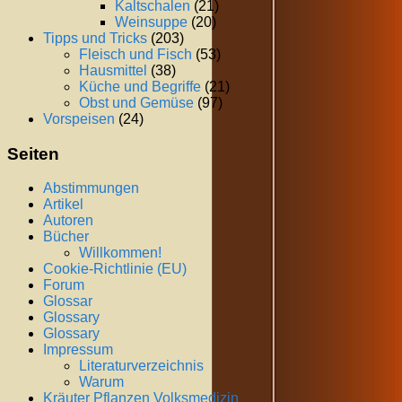
Kaltschalen
(21)
Weinsuppe
(20)
Tipps und Tricks
(203)
Fleisch und Fisch
(53)
Hausmittel
(38)
Küche und Begriffe
(21)
Obst und Gemüse
(97)
Vorspeisen
(24)
Seiten
Abstimmungen
Artikel
Autoren
Bücher
Willkommen!
Cookie-Richtlinie (EU)
Forum
Glossar
Glossary
Glossary
Impressum
Literaturverzeichnis
Warum
Kräuter Pflanzen Volksmedizin