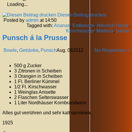
Loading...
Diesen Beitrag drucken
Posted by
admin
at 14:50
Tagged with:
Ananas
,
Erdbeeren
,
Heinrich Heine
,
Kirschwasser
,
Madeira
,
Sahne
Punsch á la Prusse
Bowle
,
Getränke
,
Punsch
Aug.
08
2012
No Responses »
500 g Zucker
3 Zitronen in Scheiben
3 Orangen in Scheiben
1 Fl. Berliner Kümmel
1/2 Fl. Kirschwasser
1 Weinglas Anisette
2 Flaschen Selterswasser
1 Liter Nordhäuser Kornbrandwein
Alles gut verrühren und sehr kalt servieren.
1925