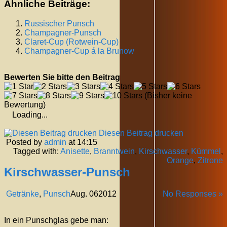
Ähnliche Beiträge:
Russischer Punsch
Champagner-Punsch
Claret-Cup (Rotwein-Cup)
Champagner-Cup á la Brunow
Bewerten Sie bitte den Beitrag
(Bisher keine
Bewertung)
Loading...
Diesen Beitrag drucken
Posted by
admin
at 14:15
Tagged with:
Anisette
,
Branntwein
,
Kirschwasser
,
Kümmel
,
Orange
,
Zitrone
Kirschwasser-Punsch
Getränke
,
Punsch
Aug.
06
2012
No Responses »
In ein Punschglas gebe man: