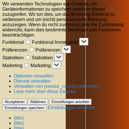
Wir verwenden Technologien wie Cookies, um
Geräteinformationen zu speichern und/oder darauf
zuzugreifen. Wir tun dies, um das Browsing-Erlebnis zu
verbessern und um (nicht) personalisierte Werbung
anzuzeigen. Wenn du nicht zustimmst oder die Zustimmung
widerrufst, kann dies bestimmte Merkmale und Funktionen
beeinträchtigen.
Funktional
Funktional
Immer aktiv
Präferenzen
Präferenzen
Statistiken
Statistiken
Marketing
Marketing
Optionen verwalten
Dienste verwalten
Verwalten von {vendor_count}-Lieferanten
Lese mehr über diese Zwecke
Akzeptieren
Ablehnen
Einstellungen ansehen
Einstellungen ansehen
Einstellungen speichern
{title}
{title}
{title}