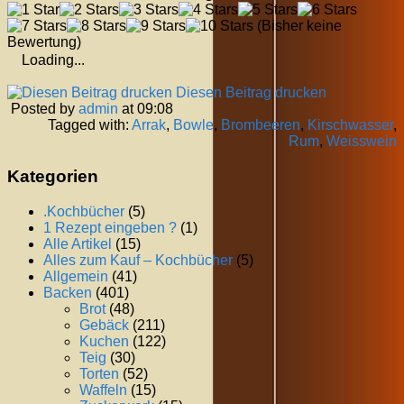
(Bisher keine
Bewertung)
Loading...
Diesen Beitrag drucken
Posted by
admin
at 09:08
Tagged with:
Arrak
,
Bowle
,
Brombeeren
,
Kirschwasser
,
Rum
,
Weisswein
Kategorien
.Kochbücher
(5)
1 Rezept eingeben ?
(1)
Alle Artikel
(15)
Alles zum Kauf – Kochbücher
(5)
Allgemein
(41)
Backen
(401)
Brot
(48)
Gebäck
(211)
Kuchen
(122)
Teig
(30)
Torten
(52)
Waffeln
(15)