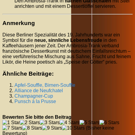
Den Ambrosia-Trank in
flachen Glasschalen
mit Stiel
anrichten und mit einem Dessertlöffel servieren.
Anmerkung
Diese Berliner Spezialität des 19. Jahrhunderts war ein
Symbol für die
neue, sinnliche Lebensfreude
in den
Kaffeehäusern jener Zeit. Der Ambrosia-Trank verband
französische Dessertkunst mit deutschem Einfallsreichtum –
eine verführerische Mischung aus Sahne, Frucht und feinem
Likör, die Heine poetisch als „Speise der Götter“ pries.
Ähnliche Beiträge:
Apfel-Souffle, Birnen-Souffle
Alliance de Neufchatel
Champagner-Cup
Punsch á la Prusse
Bewerten Sie bitte den Beitrag
(Bisher keine
Bewertung)