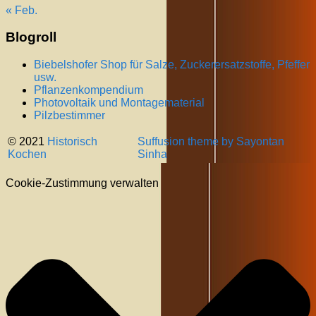
« Feb.
Blogroll
Biebelshofer Shop für Salze, Zuckerersatzstoffe, Pfeffer
usw.
Pflanzenkompendium
Photovoltaik und Montagematerial
Pilzbestimmer
© 2021
Historisch
Suffusion theme by Sayontan
Kochen
Sinha
Cookie-Zustimmung verwalten