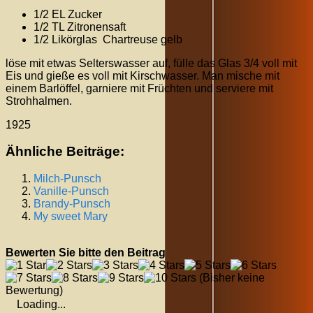
1/2 EL Zucker
1/2 TL Zitronensaft
1/2 Likörglas Chartreuse gelb
löse mit etwas Selterswasser auf, fülle das Glas 3/4 voll mit
Eis und gieße es voll mit Kirschwasser. Man mische mit
einem Barlöffel, garniere mit Früchten und serviere mit
Strohhalmen.
1925
Ähnliche Beiträge:
Milch-Punsch
Vanille-Punsch
Brandy-Punsch
My sweet Mary
Bewerten Sie bitte den Beitrag
(Bisher keine
Bewertung)
Loading...