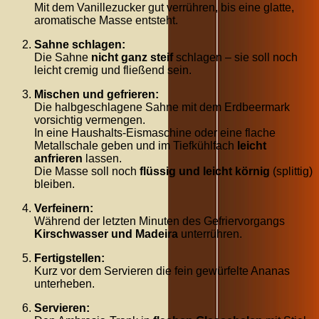
Mit dem Vanillezucker gut verrühren, bis eine glatte,
aromatische Masse entsteht.
Sahne schlagen:
Die Sahne
nicht ganz steif
schlagen – sie soll noch
leicht cremig und fließend sein.
Mischen und gefrieren:
Die halbgeschlagene Sahne mit dem Erdbeermark
vorsichtig vermengen.
In eine Haushalts-Eismaschine oder eine flache
Metallschale geben und im Tiefkühlfach
leicht
anfrieren
lassen.
Die Masse soll noch
flüssig und leicht körnig
(splittig)
bleiben.
Verfeinern:
Während der letzten Minuten des Gefriervorgangs
Kirschwasser und Madeira
unterrühren.
Fertigstellen:
Kurz vor dem Servieren die fein gewürfelte Ananas
unterheben.
Servieren: