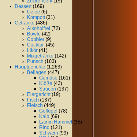
Zuckerwerk
(15)
Dessert
(169)
Gelee
(6)
Kompott
(31)
Getränke
(486)
Alkoholfrei
(72)
Bowle
(42)
Cobbler
(9)
Cocktail
(45)
Likör
(41)
Mixgetränke
(142)
Punsch
(103)
Hauptgerichte
(1.263)
Beilagen
(447)
Gemüse
(161)
Klöße
(43)
Saucen
(137)
Eiergericht
(19)
Fisch
(137)
Fleisch
(449)
Geflügel
(78)
Kalb
(69)
Lamm Hammel
(35)
Rind
(121)
Schwein
(99)