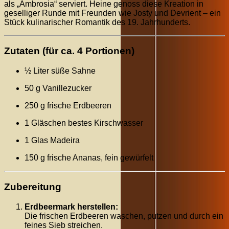
als „Ambrosia“ serviert. Heine genoss diese Kreation in
geselliger Runde mit Freunden wie Josty und Devrient – ein
Stück kulinarischer Romantik des 19. Jahrhunderts.
Zutaten (für ca. 4 Portionen)
½ Liter süße Sahne
50 g Vanillezucker
250 g frische Erdbeeren
1 Gläschen bestes Kirschwasser
1 Glas Madeira
150 g frische Ananas, fein gewürfelt
Zubereitung
Erdbeermark herstellen:
Die frischen Erdbeeren waschen, putzen und durch ein
feines Sieb streichen.