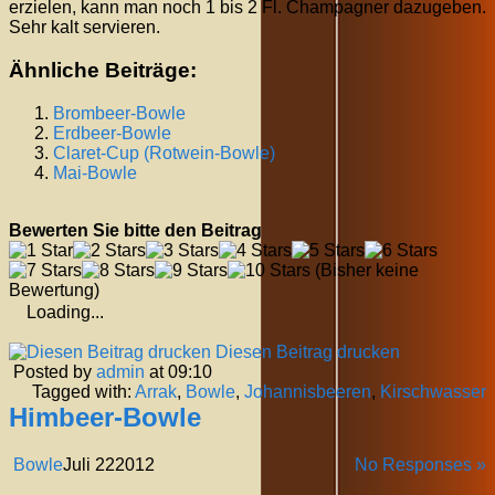
erzielen, kann man noch 1 bis 2 Fl. Champagner dazugeben.
Sehr kalt servieren.
Ähnliche Beiträge:
Brombeer-Bowle
Erdbeer-Bowle
Claret-Cup (Rotwein-Bowle)
Mai-Bowle
Bewerten Sie bitte den Beitrag
(Bisher keine
Bewertung)
Loading...
Diesen Beitrag drucken
Posted by
admin
at 09:10
Tagged with:
Arrak
,
Bowle
,
Johannisbeeren
,
Kirschwasser
Himbeer-Bowle
Bowle
Juli
22
2012
No Responses »