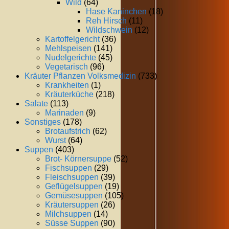
Wild
(64)
Hase Kaninchen
(18)
Reh Hirsch
(11)
Wildschwein
(12)
Kartoffelgericht
(36)
Mehlspeisen
(141)
Nudelgerichte
(45)
Vegetarisch
(96)
Kräuter Pflanzen Volksmedizin
(733)
Krankheiten
(1)
Kräuterküche
(218)
Salate
(113)
Marinaden
(9)
Sonstiges
(178)
Brotaufstrich
(62)
Wurst
(64)
Suppen
(403)
Brot- Körnersuppe
(52)
Fischsuppen
(29)
Fleischsuppen
(39)
Geflügelsuppen
(19)
Gemüsesuppen
(105)
Kräutersuppen
(26)
Milchsuppen
(14)
Süsse Suppen
(90)