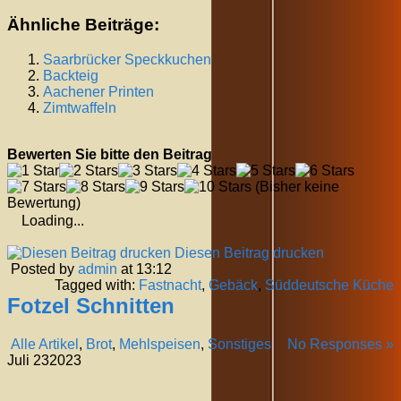
Ähnliche Beiträge:
Saarbrücker Speckkuchen
Backteig
Aachener Printen
Zimtwaffeln
Bewerten Sie bitte den Beitrag
(Bisher keine
Bewertung)
Loading...
Diesen Beitrag drucken
Posted by
admin
at 13:12
Tagged with:
Fastnacht
,
Gebäck
,
Süddeutsche Küche
Fotzel Schnitten
Alle Artikel
,
Brot
,
Mehlspeisen
,
Sonstiges
No Responses »
Juli
23
2023