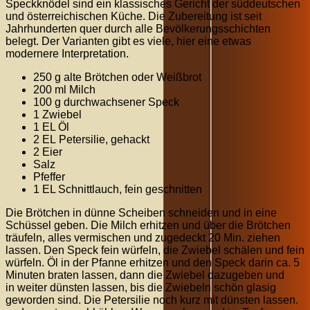
Speckknödel sind ein klassisches Gericht der süddeutschen
und österreichischen Küche. Die Zubereitung ist seit
Jahrhunderten quer durch alle Bevölkerungsschichten
belegt. Der Varianten gibt es viele, hier eine etwas
modernere Interpretation.
250 g alte Brötchen oder Weißbrot
200 ml Milch
100 g durchwachsener Speck
1 Zwiebel
1 EL Öl
2 EL Petersilie, gehackt
2 Eier
Salz
Pfeffer
1 EL Schnittlauch, fein geschnitten
Die Brötchen in dünne Scheiben schneiden und in eine
Schüssel geben. Die Milch erhitzen und über die Brötchen
träufeln, alles vermischen und zugedeckt 20 Min. ziehen
lassen. Den Speck fein würfeln, die Zwiebel schälen und fein
würfeln. Öl in der Pfanne erhitzen und den Speck darin ca. 5
Minuten braten lassen, dann die Zwiebel dazugeben und
in weiter dünsten lassen, bis die Zwiebeln schön glasig
geworden sind. Die Petersilie noch kurz mit dünsten lassen.