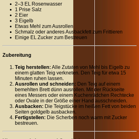
2–3 EL Rosenwasser
1 Prise Salz
2 Eier
3 Eigelb
Etwas Mehl zum Ausrollen
Schmalz oder anderes Ausbackfett zum Frittieren
Einige EL Zucker zum Bestreuen
Zubereitung
Teig herstellen:
Alle Zutaten von Mehl bis Eigelb zu
einem glatten Teig verkneten. Den Teig für etwa 15
Minuten ruhen lassen.
Ausrollen und schneiden:
Den Teig auf einem
bemehlten Brett dünn ausrollen. Mit der Rückseite
eines Messers oder einem Kuchenrädchen Rechtecke
oder Ovale in der Größe einer Hand ausschneiden.
Ausbacken:
Die Teigstücke im heißen Fett von beiden
Seiten goldgelb ausbacken.
Fertigstellen:
Die Scherben noch warm mit Zucker
bestreuen.