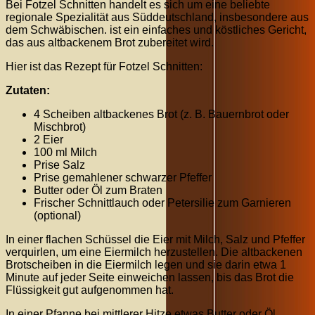
Bei Fotzel Schnitten handelt es sich um eine beliebte
regionale Spezialität aus Süddeutschland, insbesondere aus
dem Schwäbischen. ist ein einfaches und köstliches Gericht,
das aus altbackenem Brot zubereitet wird.
Hier ist das Rezept für Fotzel Schnitten:
Zutaten:
4 Scheiben altbackenes Brot (z. B. Bauernbrot oder
Mischbrot)
2 Eier
100 ml Milch
Prise Salz
Prise gemahlener schwarzer Pfeffer
Butter oder Öl zum Braten
Frischer Schnittlauch oder Petersilie zum Garnieren
(optional)
In einer flachen Schüssel die Eier mit Milch, Salz und Pfeffer
verquirlen, um eine Eiermilch herzustellen. Die altbackenen
Brotscheiben in die Eiermilch legen und sie darin etwa 1
Minute auf jeder Seite einweichen lassen, bis das Brot die
Flüssigkeit gut aufgenommen hat.
In einer Pfanne bei mittlerer Hitze etwas Butter oder Öl