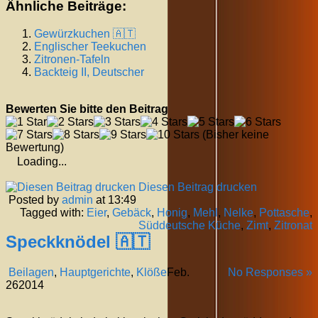
Ähnliche Beiträge:
Gewürzkuchen 🇦🇹
Englischer Teekuchen
Zitronen-Tafeln
Backteig II, Deutscher
Bewerten Sie bitte den Beitrag
(Bisher keine
Bewertung)
Loading...
Diesen Beitrag drucken
Posted by
admin
at 13:49
Tagged with:
Eier
,
Gebäck
,
Honig
,
Mehl
,
Nelke
,
Pottasche
,
Süddeutsche Küche
,
Zimt
,
Zitronat
Speckknödel 🇦🇹
Beilagen
,
Hauptgerichte
,
Klöße
Feb.
No Responses »
26
2014