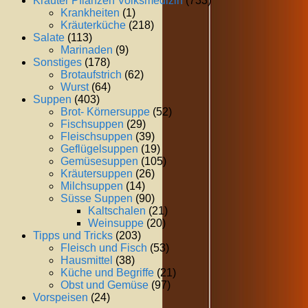
Kräuter Pflanzen Volksmedizin
(733)
Krankheiten
(1)
Kräuterküche
(218)
Salate
(113)
Marinaden
(9)
Sonstiges
(178)
Brotaufstrich
(62)
Wurst
(64)
Suppen
(403)
Brot- Körnersuppe
(52)
Fischsuppen
(29)
Fleischsuppen
(39)
Geflügelsuppen
(19)
Gemüsesuppen
(105)
Kräutersuppen
(26)
Milchsuppen
(14)
Süsse Suppen
(90)
Kaltschalen
(21)
Weinsuppe
(20)
Tipps und Tricks
(203)
Fleisch und Fisch
(53)
Hausmittel
(38)
Küche und Begriffe
(21)
Obst und Gemüse
(97)
Vorspeisen
(24)