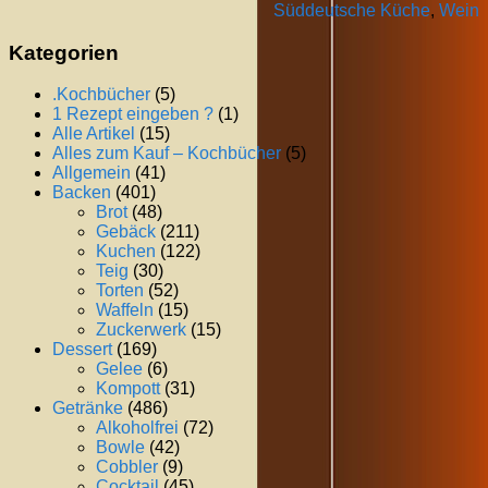
Süddeutsche Küche
,
Wein
Kategorien
.Kochbücher
(5)
1 Rezept eingeben ?
(1)
Alle Artikel
(15)
Alles zum Kauf – Kochbücher
(5)
Allgemein
(41)
Backen
(401)
Brot
(48)
Gebäck
(211)
Kuchen
(122)
Teig
(30)
Torten
(52)
Waffeln
(15)
Zuckerwerk
(15)
Dessert
(169)
Gelee
(6)
Kompott
(31)
Getränke
(486)
Alkoholfrei
(72)
Bowle
(42)
Cobbler
(9)
Cocktail
(45)