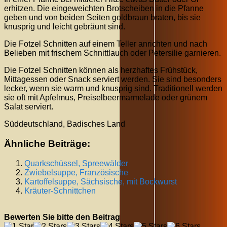
erhitzen. Die eingeweichten Brotscheiben in die Pfanne
geben und von beiden Seiten goldbraun braten, bis sie
knusprig und leicht gebräunt sind.
Die Fotzel Schnitten auf einem Teller anrichten und nach
Belieben mit frischem Schnittlauch oder Petersilie garnieren.
Die Fotzel Schnitten können als herzhaftes Frühstück,
Mittagessen oder Snack serviert werden. Sie sind besonders
lecker, wenn sie warm und knusprig sind. Traditionell werden
sie oft mit Apfelmus, Preiselbeermarmelade oder grünem
Salat serviert.
Süddeutschland, Badisches Land
Ähnliche Beiträge:
Quarkschüssel, Spreewälder
Zwiebelsuppe, Französische
Kartoffelsuppe, Sächsische, mit Bockwurst
Kräuter-Schnittchen
Bewerten Sie bitte den Beitrag