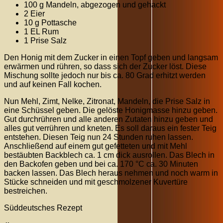
100 g Mandeln, abgezogen und gehackt
2 Eier
10 g Pottasche
1 EL Rum
1 Prise Salz
Den Honig mit dem Zucker in einen Topf geben und langsam
erwärmen und rühren, so dass sich der Zucker löst. Diese
Mischung sollte jedoch nur bis ca. 80 Grad erhitzt werden
und auf keinen Fall kochen.
Nun Mehl, Zimt, Nelke, Zitronat, Mandeln, die Prise Salz in
eine Schüssel geben. Die gelöste Honigmasse hinzu geben.
Gut durchrühren und alle anderen Zutaten hinzu geben und
alles gut verrühren und kneten. Es soll daraus ein fester Teig
entstehen. Diesen Teig nun 24 Stunden ruhen lassen.
Anschließend auf einem gut gefetteten und mit Mehl
bestäubten Backblech ca. 1 cm dick ausrollen. Das Blech in
den Backofen geben und bei ca. 170 °C ca. 30 Minuten
backen lassen. Das Blech heraus nehmen und noch warm in
Stücke schneiden und mit geschmolzener Kuvertüre
bestreichen.
Süddeutsches Rezept