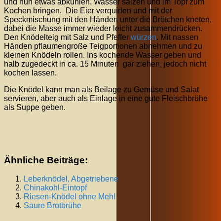
und nun etwas abkühlen. Wasser salzen und im Topf zum
Kochen bringen. Die Eier verquirlen und mit der
Speckmischung mit den Händen unter die Brötchen kneten,
dabei die Masse immer wieder leicht zusammendrücken.
Den Knödelteig mit Salz und Pfeffer
würzen
. Mit nassen
Händen pflaumengroße Teigportionen abnehmen und zu
kleinen Knödeln rollen. Ins kochende Wasser geben und
halb zugedeckt in ca. 15 Minuten gar ziehen, jedoch nicht
kochen lassen.
Die Knödel kann man als Beilage zu Gemüse und Salat
servieren, aber auch als Einlage in eine gute Fleischbrühe
als Suppe geben.
Ähnliche Beiträge:
Leberknödel, Abgetriebene
Chinakohl-Eintopf
Riesen-Knödel ohne Mehl
Saure Brotbrühe