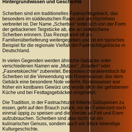
Hintergrundwissen und Geschichte
Scherben sind ein traditionelles Fastnachtsgebäck, das
besonders im süddeutschen Raum und am Hochrhein
verbreitet ist. Der Name „Scherben“ leitet sich von der Form
der gebackenen Teigstücke ab, die an zerbrochene
Scherben erinnern. Das Rezept wird oft als
Familienüberlieferung weitergegeben und ist ein typisches
Beispiel für die regionale Vielfalt der Fastnachtsgebäcke in
Deutschland.
In vielen Gegenden werden ähnliche Gebäcke unter
verschiedenen Namen wie „Mutzen“, „Krapfen“ oder
„Fasnetsküechle“ zubereitet. Besonders charakteristisch für
Scherben ist die Verwendung von Rosenwasser, das dem
Gebäck eine besondere Note verleiht. Rosenwasser war
früher ein kostbares Gewürz und wurde oft in der gehobenen
Küche und bei Festtagsgebäcken eingesetzt.
Die Tradition, in der Fastnachtszeit frittierte Süßspeisen zu
essen, geht auf den Brauch zurück, vor der Fastenzeit noch
einmal üppig zu speisen und die Vorräte an Fett und Eiern
aufzubrauchen. Scherben sind also nicht nur ein
kulinarischer Genuss, sondern auch ein Stück lebendige
Kulturgeschichte.