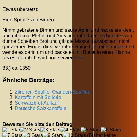
Etwas übersetzt:
Eine Speise von Birnen.
Nimm gebratene Birnen und saure Äpfel und hacke sie klein,
und gib dazu Pfeffer und Anis und rohe Eier . Schneide zwei
dünne Scheiben Brot und gib die Masse dazwischen, nicht
ganz einen Finger dick. Verrühre einige Eier miteinander und
wende es darin um und backe es mit Butter in einer Pfanne
bis es bräunlich wird und serviere es.
33.) ca. 1350
Ähnliche Beiträge:
Zitronen-Souffle, Orangen-Soufflee
Kartoffeln mit Sellerie
Schwarzbrot-Auflauf
Deutsche Salzkartoffeln
Bewerten Sie bitte den Beitrag
(Bisher keine