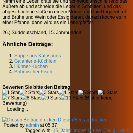
Nimm eine Leber, brate sie und schneide anschließend das
Äußere ab und schneide die Leber in Schnitten, und das
abgeschnittene stoße in einem Mörser und tue Roggenbrot
und Brühe und Wein oder Essig daran, danach koche es in
einer Pfanne, dann wird es ein Leberpfeffer.
26.) Süddeutschland, 15. Jahrhundert
Ähnliche Beiträge:
Suppe aus Kalbsbries
Galanterie-Küchlein
Hühner-Kuchen
Böhmischer Fisch
Bewerten Sie bitte den Beitrag
(Bisher keine
Bewertung)
Loading...
Diesen Beitrag drucken
Posted by
admin
at 05:37
Tagged with:
15. Jahrhundert
,
Brühe
,
Essig
,
Leber
,