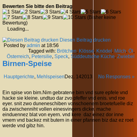
Bewerten Sie bitte den Beitrag
(Bisher keine
Bewertung)
Loading...
Diesen Beitrag drucken
Posted by
admin
at 18:56
Tagged with:
Brötchen
,
Klösse
,
Knödel
,
Milch
,
Öl
,
Österreich
,
Petersilie
,
Speck
,
Süddeutsche Küche
,
Zwiebel
Birnen-Speise
Hauptgerichte
,
Mehlspeisen
Dez.
14
2013
No Responses »
Ein spise von birn.Nim gebratene birn vnd sure epfele vnd
hacke sie kleine. undtuo dar zvo pfeffer vnd enis. vnd roe
eyer. snit zwo duneneschiben vonschoenem broetefuelle diz
da zwischenniht vollen einesvingers dicke. mache
einduennez blat von eyern. vnd kere daz einez dor inne
vmem vnd backez mit butern in einer pfannen biz daz ez roet
werde vnd gibz hin.