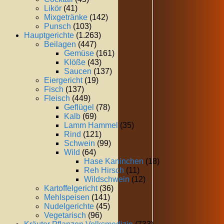
Likör
(41)
Mixgetränke
(142)
Punsch
(103)
Hauptgerichte
(1.263)
Beilagen
(447)
Gemüse
(161)
Klöße
(43)
Saucen
(137)
Eiergericht
(19)
Fisch
(137)
Fleisch
(449)
Geflügel
(78)
Kalb
(69)
Lamm Hammel
(35)
Rind
(121)
Schwein
(99)
Wild
(64)
Hase Kaninchen
(18)
Reh Hirsch
(11)
Wildschwein
(12)
Kartoffelgericht
(36)
Mehlspeisen
(141)
Nudelgerichte
(45)
Vegetarisch
(96)