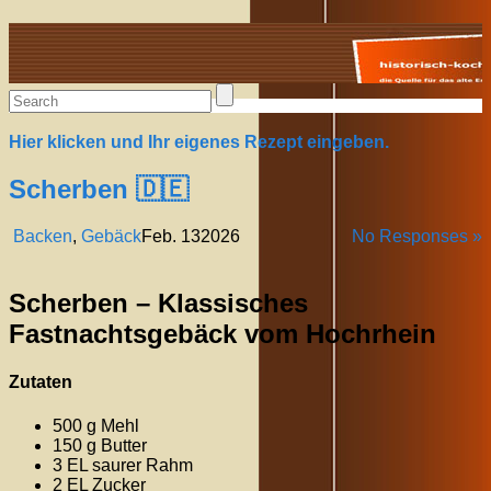
Alte Rezepte online
Hier klicken und Ihr eigenes Rezept eingeben.
Scherben 🇩🇪
Backen
,
Gebäck
Feb.
13
2026
No Responses »
Scherben – Klassisches
Fastnachtsgebäck vom Hochrhein
Zutaten
500 g Mehl
150 g Butter
3 EL saurer Rahm
2 EL Zucker