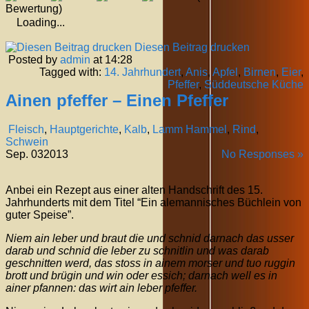
Bewertung)
Loading...
Diesen Beitrag drucken
Posted by
admin
at 14:28
Tagged with:
14. Jahrhundert
,
Anis
,
Apfel
,
Birnen
,
Eier
,
Pfeffer
,
Süddeutsche Küche
Ainen pfeffer – Einen Pfeffer
Fleisch
,
Hauptgerichte
,
Kalb
,
Lamm Hammel
,
Rind
,
Schwein
Sep.
03
2013
No Responses »
Anbei ein Rezept aus einer alten Handschrift des 15.
Jahrhunderts mit dem Titel “Ein alemannisches Büchlein von
guter Speise”.
Niem ain leber und braut die und schnid darnach das usser
darab und schnid die leber zu schnitlin und was darab
geschnitten werd, das stoss in ainem morser und tuo ruggin
brott und brügin und win oder essich; darnach well es in
ainer pfannen: das wirt ain leber pfeffer.