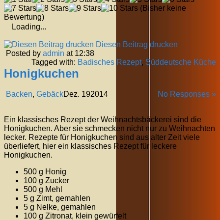
(Bisher keine
Bewertung)
Loading...
Diesen Beitrag drucken
Posted by
admin
at 12:38
Tagged with:
Badisches Rezept
,
Süddeutsche Küche
Honigkuchen
Backen
,
Gebäck
Dez.
19
2014
No Responses »
Ein klassisches Rezept der Weihnachtsbäckerei sind die
Honigkuchen. Aber sie schmecken nicht nur zu Weihnachten
lecker. Rezepte für Honigkuchen sind aus alter Zeit viele
überliefert, hier ein klassisches Rezept für leckere
Honigkuchen.
500 g Honig
100 g Zucker
500 g Mehl
5 g Zimt, gemahlen
5 g Nelke, gemahlen
100 g Zitronat, klein gewürfelt